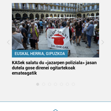
EUSKAL HERRIA, GIPUZKOA
KASek salatu du «jazarpen poliziala» jasan
Pa
dutela gose direnei ogitartekoak
da
emateagatik
«s