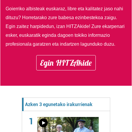
Goierriko albisteak euskaraz, libre eta kalitatez jaso nahi
dituzu?
Horretarako zure babesa ezinbestekoa zaigu.
Egin zaitez harpidedun, izan HITZAkide!
Zure ekarpenari
esker, euskaratik eginda dagoen tokiko informazio
profesionala garatzen eta indartzen lagunduko duzu.
Egin HITZAkide
Azken 3 egunetako irakurrienak
1