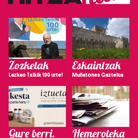
Zozketak
Eskaintzak
Lazkao Txikik 100 urte!
Muñatones Gaztelua
Gure berri.
Hemeroteka