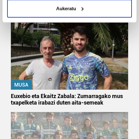
meters
Odik berria ezagutzeko aukera 'KimiK' eta
Aukeratu
Identify your device by actively scanning it for
'Amaaaa!' abestiekin
specific characteristics (fingerprinting)
Find out more about how your personal data is processed
and set your preferences in the
details section
.
Guk eta gure bazkideek zure datu pertsonalak
prozesatzen ditugu, zure IP zenbakia, besteak beste,
teknologia erabiliz, cookieak adibidez, iragarki eta eduki
pertsonalizatuak eskaintzeko, iragarkiak eta edukia
neurtzeko, jendeari buruzko informazioa biltzeko eta
MUSA
produktuak garatzeko. Zure datuak nork eta zertarako
erabiltzen dituen hauta dezakezu.
Euxebio eta Ekaitz Zabala: Zumarragako mus
txapelketa irabazi duten aita-semeak
Bazkide batzuek ez dizute baimenik eskatzen, eta beren
interes komertzial legitimoetan babesten dira. Ikusi gure
bazkideen zerrenda, beren ustez zein helburutarako
duten interes legitimoa eta horren aurka nola egin
dezakezun ikusteko.