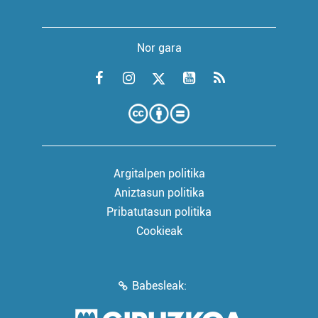
Nor gara
Argitalpen politika
Aniztasun politika
Pribatutasun politika
Cookieak
Babesleak: