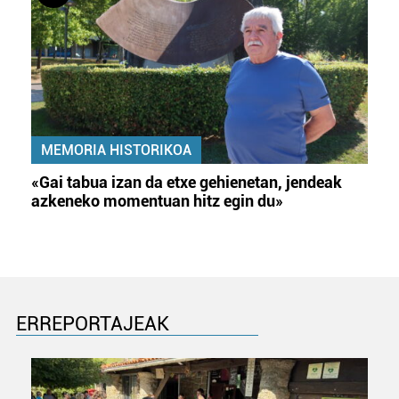
MEMORIA HISTORIKOA
«Gai tabua izan da etxe gehienetan, jendeak
azkeneko momentuan hitz egin du»
ERREPORTAJEAK