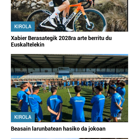
KIROLA
Xabier Berasategik 2028ra arte berritu du
Euskaltelekin
KIROLA
Beasain larunbatean hasiko da jokoan