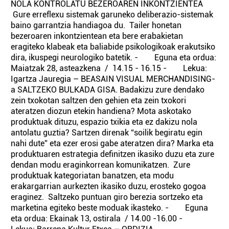
NOLA KONTROLATU BEZEROAREN INKONTZIENTEA
Gure erreflexu sistemak garuneko deliberazio-sistemak
baino garrantzia handiagoa du. Tailer honetan
bezeroaren inkontzientean eta bere erabakietan
eragiteko klabeak eta baliabide psikologikoak erakutsiko
dira, ikuspegi neurologiko batetik. - Eguna eta ordua:
Maiatzak 28, asteazkena / 14.15 - 16.15 - Lekua:
Igartza Jauregia – BEASAIN VISUAL MERCHANDISING-
a SALTZEKO BULKADA GISA. Badakizu zure dendako
zein txokotan saltzen den gehien eta zein txokori
ateratzen diozun etekin handiena? Mota askotako
produktuak dituzu, espazio txikia eta ez dakizu nola
antolatu guztia? Sartzen direnak “soilik begiratu egin
nahi dute” eta ezer erosi gabe ateratzen dira? Marka eta
produktuaren estrategia definitzen ikasiko duzu eta zure
dendan modu eraginkorrean komunikatzen. Zure
produktuak kategoriatan banatzen, eta modu
erakargarrian aurkezten ikasiko duzu, erosteko gogoa
eraginez. Saltzeko puntuan giro berezia sortzeko eta
marketina egiteko beste moduak ikasteko. - Eguna
eta ordua: Ekainak 13, ostirala / 14.00 -16.00 -