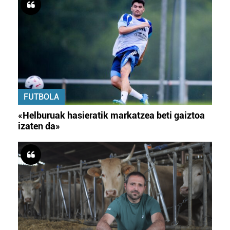
FUTBOLA
«Helburuak hasieratik markatzea beti gaiztoa
izaten da»