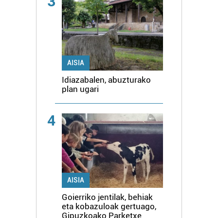
3
AISIA
Idiazabalen, abuzturako
plan ugari
4
AISIA
Goierriko jentilak, behiak
eta kobazuloak gertuago,
Gipuzkoako Parketxe