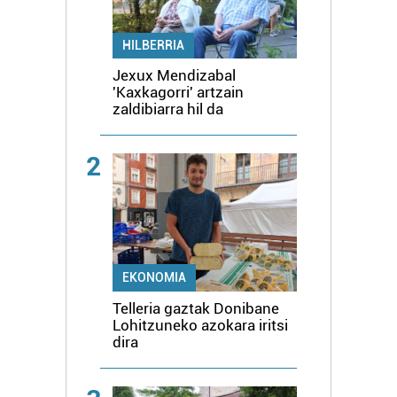
HILBERRIA
Jexux Mendizabal
'Kaxkagorri' artzain
zaldibiarra hil da
2
EKONOMIA
Telleria gaztak Donibane
Lohitzuneko azokara iritsi
dira