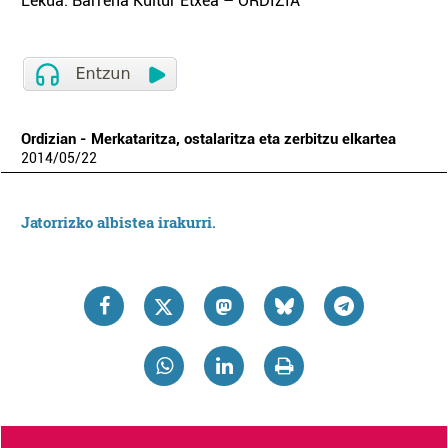
Lekua: Barrena Kultur Etxea – ORDIZIA
Ordizian - Merkataritza, ostalaritza eta zerbitzu elkartea
2014
/
05
/
22
Jatorrizko albistea irakurri.