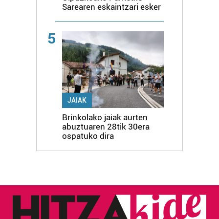
Sarearen eskaintzari esker
5
JAIAK
Brinkolako jaiak aurten
abuztuaren 28tik 30era
ospatuko dira