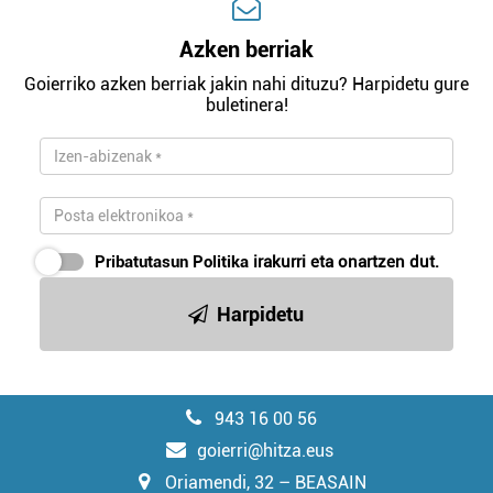
Azken berriak
Goierriko azken berriak jakin nahi dituzu? Harpidetu gure
buletinera!
Pribatutasun Politika
irakurri eta onartzen dut.
Harpidetu
943 16 00 56
goierri@hitza.eus
Oriamendi, 32 – BEASAIN