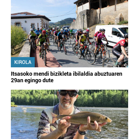
KIROLA
Itsasoko mendi bizikleta ibilaldia abuztuaren
29an egingo dute