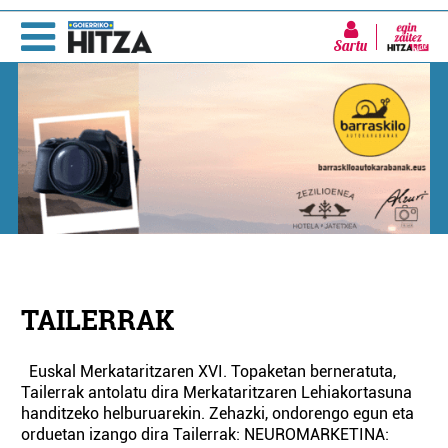
Sartu
TAILERRAK
Euskal Merkataritzaren XVI. Topaketan berneratuta,
Tailerrak antolatu dira Merkataritzaren Lehiakortasuna
handitzeko helburuarekin. Zehazki, ondorengo egun eta
orduetan izango dira Tailerrak: NEUROMARKETINA: