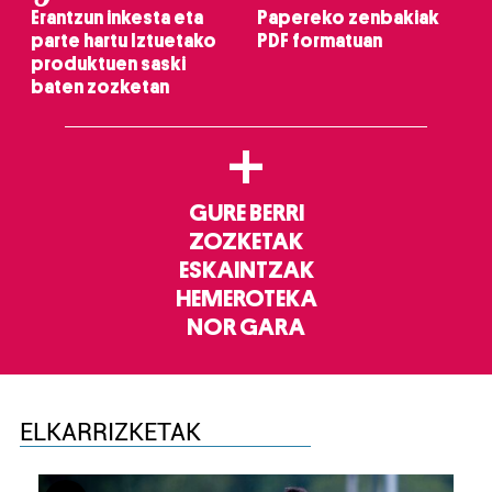
Erantzun inkesta eta
Papereko zenbakiak
parte hartu Iztuetako
PDF formatuan
produktuen saski
baten zozketan
+
GURE BERRI
ZOZKETAK
ESKAINTZAK
HEMEROTEKA
NOR GARA
ELKARRIZKETAK