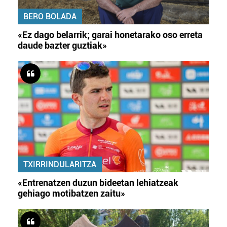
BERO BOLADA
«Ez dago belarrik; garai honetarako oso erreta
daude bazter guztiak»
TXIRRINDULARITZA
«Entrenatzen duzun bideetan lehiatzeak
gehiago motibatzen zaitu»