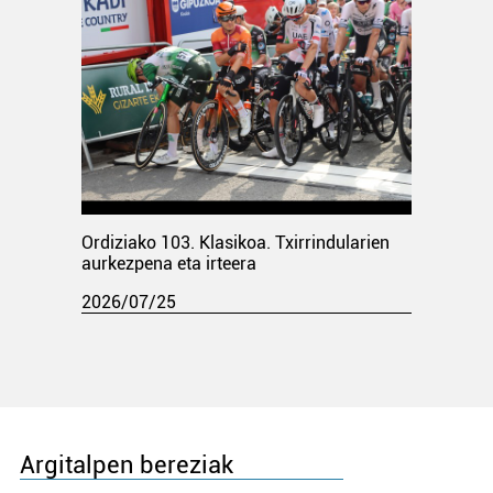
Ordiziako 103. Klasikoa. Txirrindularien
aurkezpena eta irteera
2026/07/25
Argitalpen bereziak