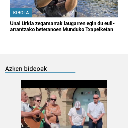
KIROLA
Unai Urkia zegamarrak laugarren egin du euli-
arrantzako beteranoen Munduko Txapelketan
Azken bideoak