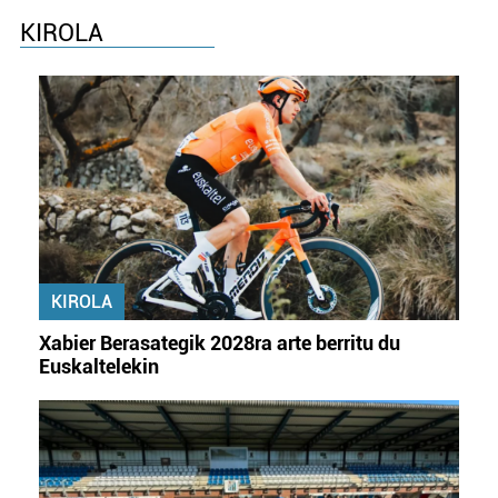
KIROLA
KIROLA
Xabier Berasategik 2028ra arte berritu du
Euskaltelekin