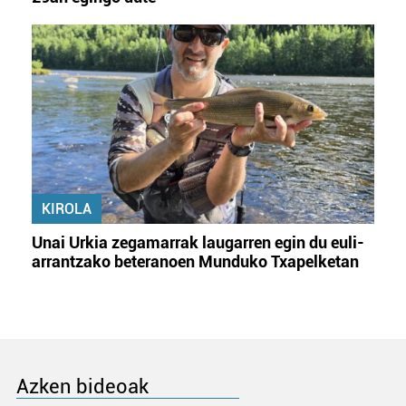
KIROLA
Unai Urkia zegamarrak laugarren egin du euli-
arrantzako beteranoen Munduko Txapelketan
Azken bideoak