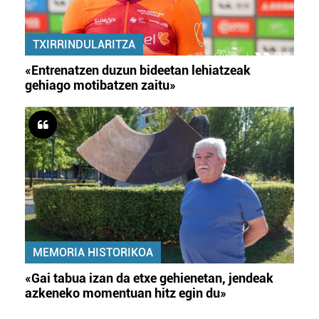
TXIRRINDULARITZA
«Entrenatzen duzun bideetan lehiatzeak
gehiago motibatzen zaitu»
MEMORIA HISTORIKOA
«Gai tabua izan da etxe gehienetan, jendeak
azkeneko momentuan hitz egin du»