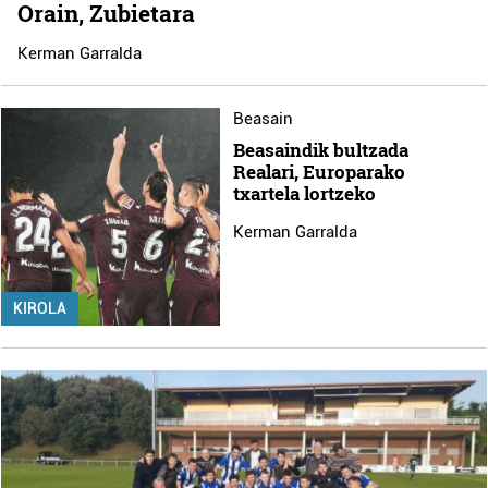
Orain, Zubietara
Kerman Garralda
Beasain
Beasaindik bultzada
Realari, Europarako
txartela lortzeko
Kerman Garralda
KIROLA