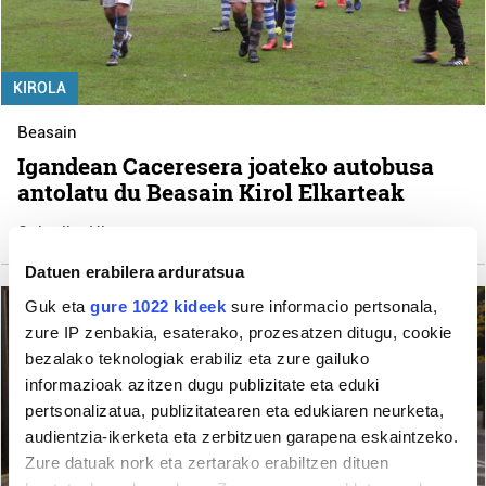
KIROLA
Beasain
Igandean Caceresera joateko autobusa
antolatu du Beasain Kirol Elkarteak
Goierriko Hitza
Datuen erabilera arduratsua
Guk eta
gure 1022 kideek
sure informacio pertsonala,
zure IP zenbakia, esaterako, prozesatzen ditugu, cookie
bezalako teknologiak erabiliz eta zure gailuko
informazioak azitzen dugu publizitate eta eduki
pertsonalizatua, publizitatearen eta edukiaren neurketa,
audientzia-ikerketa eta zerbitzuen garapena eskaintzeko.
Zure datuak nork eta zertarako erabiltzen dituen