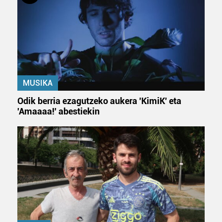
MUSIKA
Odik berria ezagutzeko aukera 'KimiK' eta
'Amaaaa!' abestiekin