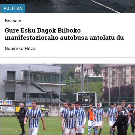
POLITIKA
Beasain
Gure Esku Dagok Bilboko
manifestaziorako autobusa antolatu du
Goierriko Hitza