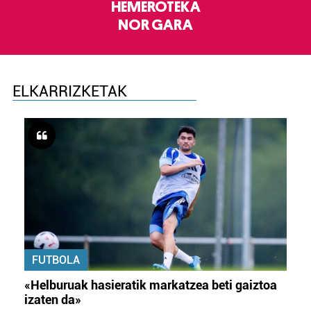
HEMEROTEKA
NOR GARA
ELKARRIZKETAK
FUTBOLA
«Helburuak hasieratik markatzea beti gaiztoa
izaten da»