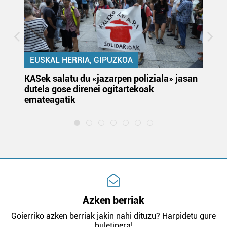
EUSKAL HERRIA, GIPUZKOA
KASek salatu du «jazarpen poliziala» jasan
Pa
dutela gose direnei ogitartekoak
da
emateagatik
«s
Azken berriak
Goierriko azken berriak jakin nahi dituzu? Harpidetu gure
buletinera!