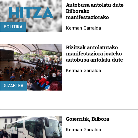
Autobusa antolatu dute
Bilborako
manifestaziorako
POLITIKA
Kerman Garralda
Bizitzak antolatutako
manifestaziora joateko
autobusa antolatu dute
Kerman Garralda
GIZARTEA
Goierritik, Bilbora
Kerman Garralda