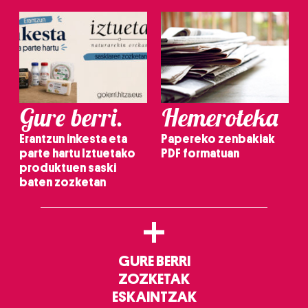
irakurri
Gure berri.
Hemeroteka
Erantzun inkesta eta
Papereko zenbakiak
parte hartu Iztuetako
PDF formatuan
produktuen saski
baten zozketan
+
GURE BERRI
ZOZKETAK
ESKAINTZAK