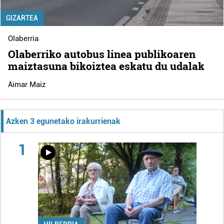
GIZARTEA
Olaberria
Olaberriko autobus linea publikoaren
maiztasuna bikoiztea eskatu du udalak
Aimar Maiz
Azken 3 egunetako irakurrienak
1