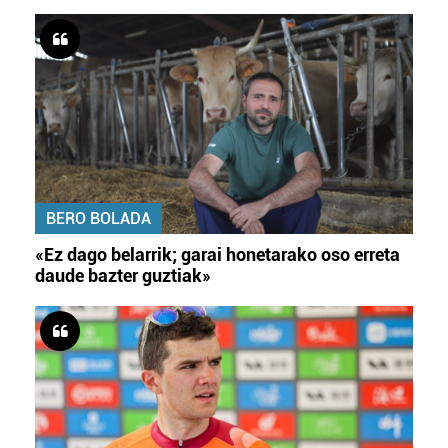
BERO BOLADA
«Ez dago belarrik; garai honetarako oso erreta
daude bazter guztiak»