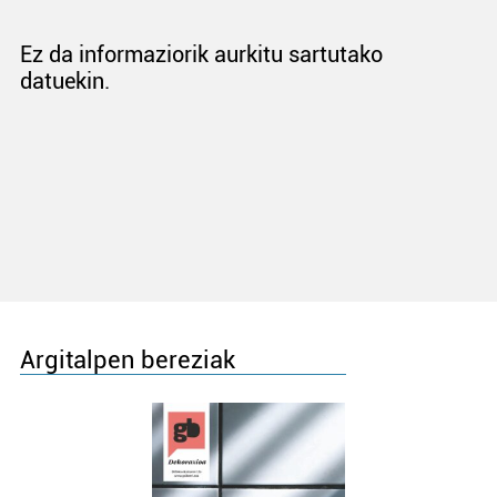
Ez da informaziorik aurkitu sartutako
datuekin.
Argitalpen bereziak