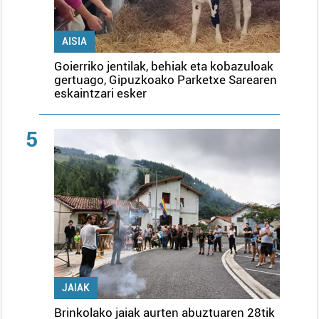
AISIA
Goierriko jentilak, behiak eta kobazuloak
gertuago, Gipuzkoako Parketxe Sarearen
eskaintzari esker
5
JAIAK
Brinkolako jaiak aurten abuztuaren 28tik