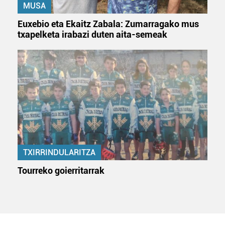
MUSA
Euxebio eta Ekaitz Zabala: Zumarragako mus
txapelketa irabazi duten aita-semeak
TXIRRINDULARITZA
Tourreko goierritarrak