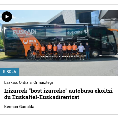
KIROLA
Lazkao
,
Ordizia
,
Ormaiztegi
Irizarrek "bost izarreko" autobusa ekoitzi
du Euskaltel-Euskadirentzat
Kerman Garralda