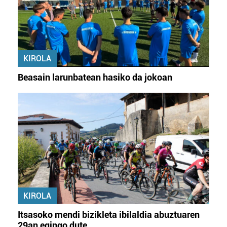
KIROLA
Beasain larunbatean hasiko da jokoan
KIROLA
Itsasoko mendi bizikleta ibilaldia abuztuaren
29an egingo dute