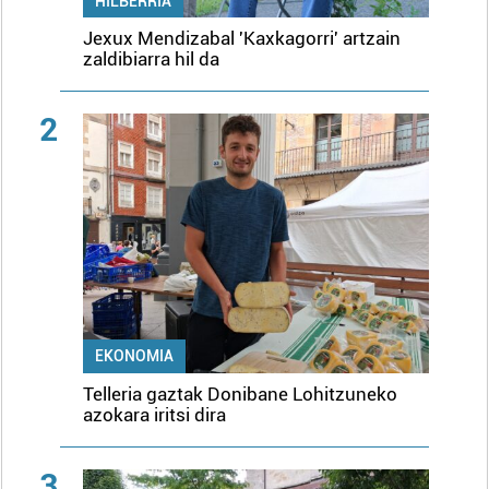
HILBERRIA
Jexux Mendizabal 'Kaxkagorri' artzain
zaldibiarra hil da
2
EKONOMIA
Telleria gaztak Donibane Lohitzuneko
azokara iritsi dira
3