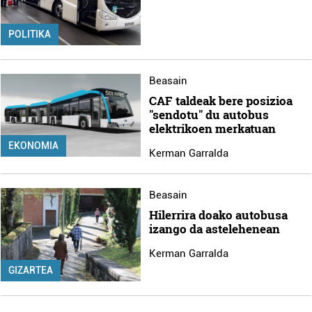
POLITIKA
Beasain
CAF taldeak bere posizioa
"sendotu" du autobus
elektrikoen merkatuan
EKONOMIA
Kerman Garralda
Beasain
Hilerrira doako autobusa
izango da astelehenean
Kerman Garralda
GIZARTEA