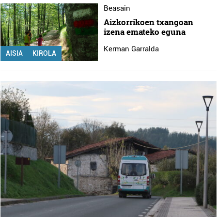
Beasain
Aizkorrikoen txangoan
izena emateko eguna
Kerman Garralda
AISIA
KIROLA