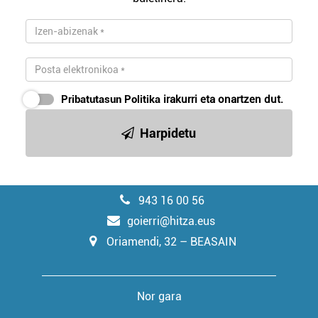
Pribatutasun Politika
irakurri eta onartzen dut.
Harpidetu
943 16 00 56
goierri@hitza.eus
Oriamendi, 32 – BEASAIN
Nor gara