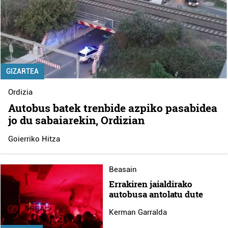
GIZARTEA
Ordizia
Autobus batek trenbide azpiko pasabidea
jo du sabaiarekin, Ordizian
Goierriko Hitza
Beasain
Errakiren jaialdirako
autobusa antolatu dute
Kerman Garralda