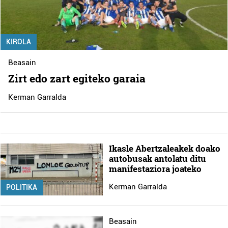
KIROLA
Beasain
Zirt edo zart egiteko garaia
Kerman Garralda
Ikasle Abertzaleakek doako
autobusak antolatu ditu
manifestaziora joateko
Kerman Garralda
POLITIKA
Beasain