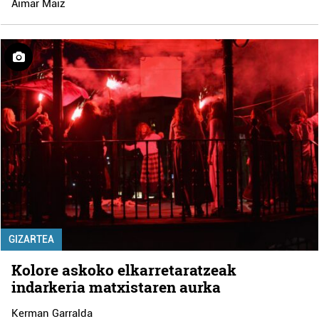
Aimar Maiz
GIZARTEA
Kolore askoko elkarretaratzeak
indarkeria matxistaren aurka
Kerman Garralda