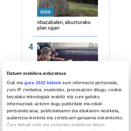
AISIA
Idiazabalen, abuzturako
plan ugari
4
Datuen erabilera arduratsua
Guk eta
gure 1022 kideek
sure informacio pertsonala,
AISIA
zure IP zenbakia, esaterako, prozesatzen ditugu, cookie
Goierriko jentilak, behiak
bezalako teknologiak erabiliz eta zure gailuko
eta kobazuloak gertuago,
informazioak azitzen dugu publizitate eta eduki
Gipuzkoako Parketxe
Sarearen eskaintzari esker
pertsonalizatua, publizitatearen eta edukiaren neurketa,
audientzia-ikerketa eta zerbitzuen garapena eskaintzeko.
Zure datuak nork eta zertarako erabiltzen dituen
5