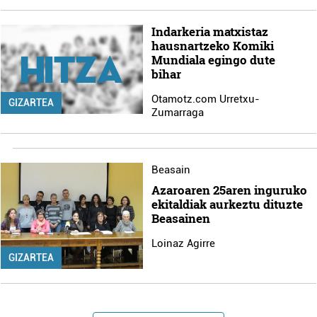
Indarkeria matxistaz
hausnartzeko Komiki
Mundiala egingo dute
bihar
Otamotz.com Urretxu-
GIZARTEA
Zumarraga
Beasain
Azaroaren 25aren inguruko
ekitaldiak aurkeztu dituzte
Beasainen
Loinaz Agirre
GIZARTEA