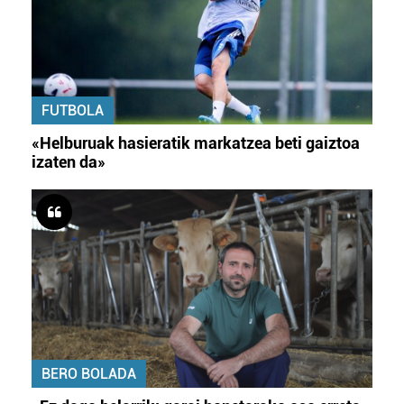
FUTBOLA
«Helburuak hasieratik markatzea beti gaiztoa
izaten da»
BERO BOLADA