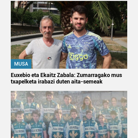
MUSA
Euxebio eta Ekaitz Zabala: Zumarragako mus
txapelketa irabazi duten aita-semeak