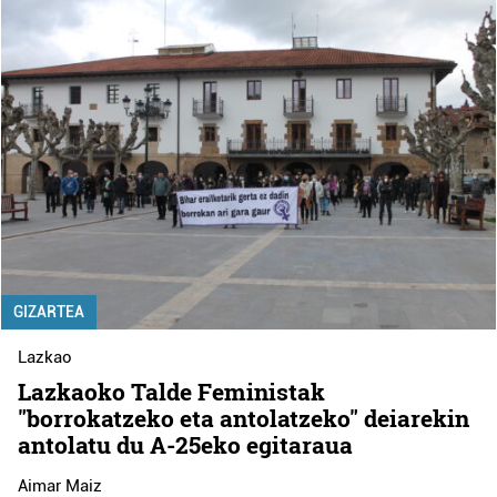
GIZARTEA
Lazkao
Lazkaoko Talde Feministak
"borrokatzeko eta antolatzeko" deiarekin
antolatu du A-25eko egitaraua
Aimar Maiz