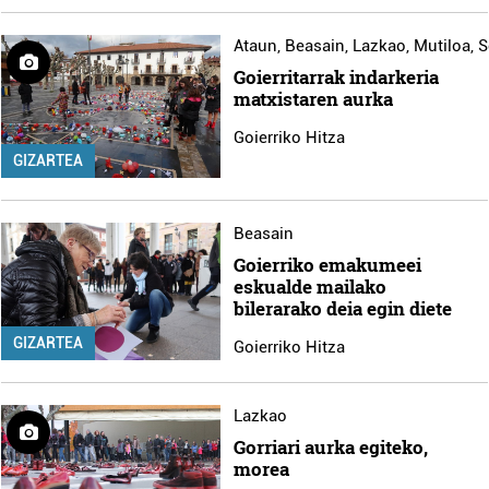
Ataun
,
Beasain
,
Lazkao
,
Mutiloa
,
S
Goierritarrak indarkeria
matxistaren aurka
Goierriko Hitza
GIZARTEA
Beasain
Goierriko emakumeei
eskualde mailako
bilerarako deia egin diete
GIZARTEA
Goierriko Hitza
Lazkao
Gorriari aurka egiteko,
morea