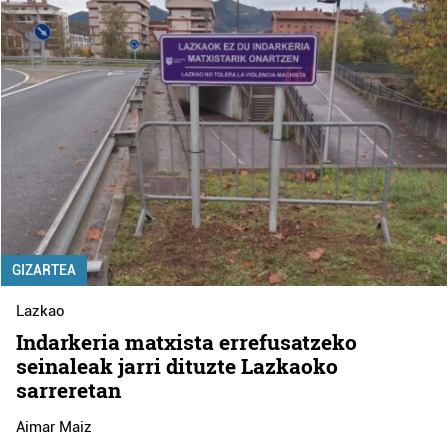
GIZARTEA
Lazkao
Indarkeria matxista errefusatzeko
seinaleak jarri dituzte Lazkaoko
sarreretan
Aimar Maiz