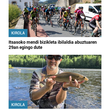
KIROLA
Itsasoko mendi bizikleta ibilaldia abuztuaren
29an egingo dute
KIROLA