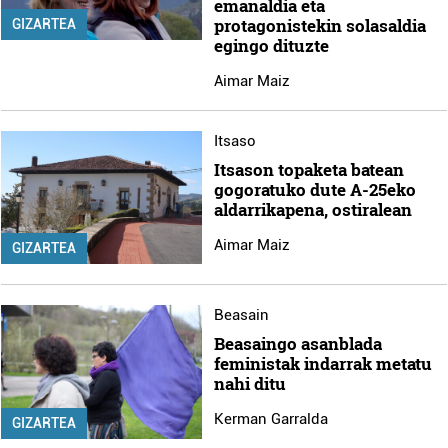
emanaldia eta
protagonistekin solasaldia
GIZARTEA
egingo dituzte
Aimar Maiz
Itsaso
Itsason topaketa batean
gogoratuko dute A-25eko
aldarrikapena, ostiralean
Aimar Maiz
GIZARTEA
Beasain
Beasaingo asanblada
feministak indarrak metatu
nahi ditu
Kerman Garralda
GIZARTEA