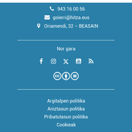
943 16 00 56
goierri@hitza.eus
Oriamendi, 32 – BEASAIN
Nor gara
Argitalpen politika
Aniztasun politika
Pribatutasun politika
Cookieak