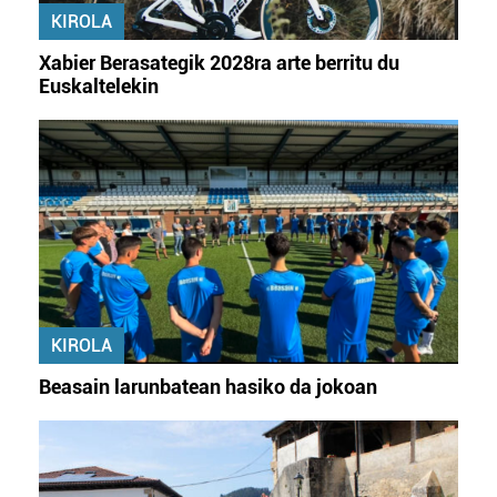
KIROLA
Xabier Berasategik 2028ra arte berritu du
Euskaltelekin
KIROLA
Beasain larunbatean hasiko da jokoan