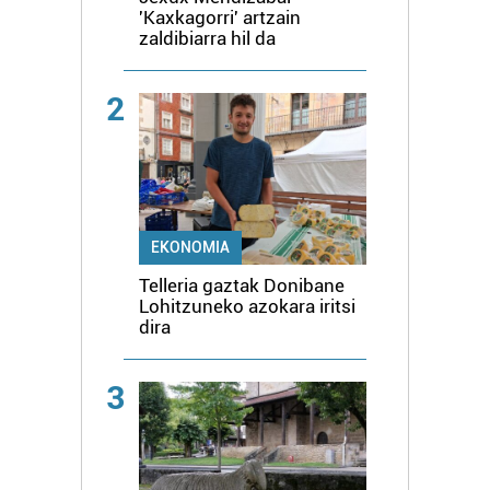
'Kaxkagorri' artzain
zaldibiarra hil da
2
EKONOMIA
Telleria gaztak Donibane
Lohitzuneko azokara iritsi
dira
3