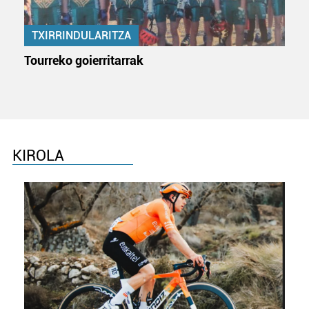
TXIRRINDULARITZA
Tourreko goierritarrak
KIROLA