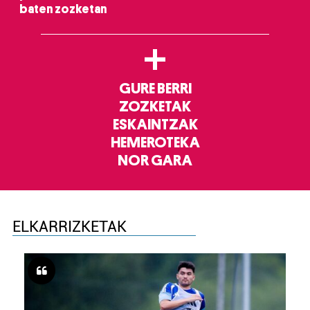
irakurri
baten zozketan
+
GURE BERRI
ZOZKETAK
ESKAINTZAK
HEMEROTEKA
NOR GARA
ELKARRIZKETAK