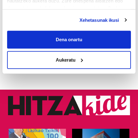
hautatzeko aukera duzu. Zure onespena aldatzen edo
deuseztatzen ahal duzu edozein momentutan, Cookie
deklaraziotik edo Privacy triggerean klikatuz.
Xehetasunak ikusi
If you allow, we would also like to:
JAIAK
Collect information about your geographical
Dena onartu
location which can be accurate to within several
Brinkolako jaiak aurten
abuztuaren 28tik 30era
meters
ospatuko dira
Aukeratu
Identify your device by actively scanning it for
specific characteristics (fingerprinting)
Find out more about how your personal data is processed
and set your preferences in the
details section
.
Guk eta gure bazkideek zure datu pertsonalak
prozesatzen ditugu, zure IP zenbakia, besteak beste,
teknologia erabiliz, cookieak adibidez, iragarki eta eduki
pertsonalizatuak eskaintzeko, iragarkiak eta edukia
neurtzeko, jendeari buruzko informazioa biltzeko eta
produktuak garatzeko. Zure datuak nork eta zertarako