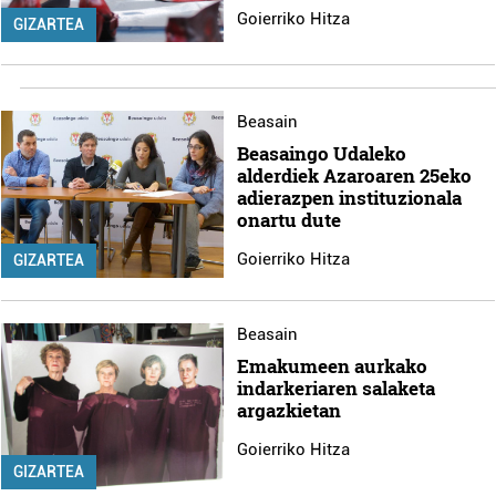
Goierriko Hitza
GIZARTEA
Beasain
Beasaingo Udaleko
alderdiek Azaroaren 25eko
adierazpen instituzionala
onartu dute
Goierriko Hitza
GIZARTEA
Beasain
Emakumeen aurkako
indarkeriaren salaketa
argazkietan
Goierriko Hitza
GIZARTEA