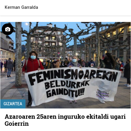
Kerman Garralda
GIZARTEA
Azaroaren 25aren inguruko ekitaldi ugari
Goierrin