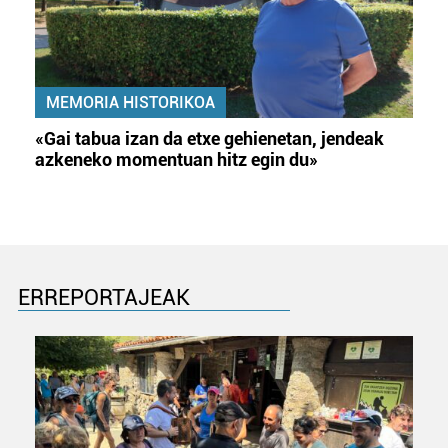
MEMORIA HISTORIKOA
«Gai tabua izan da etxe gehienetan, jendeak
azkeneko momentuan hitz egin du»
ERREPORTAJEAK