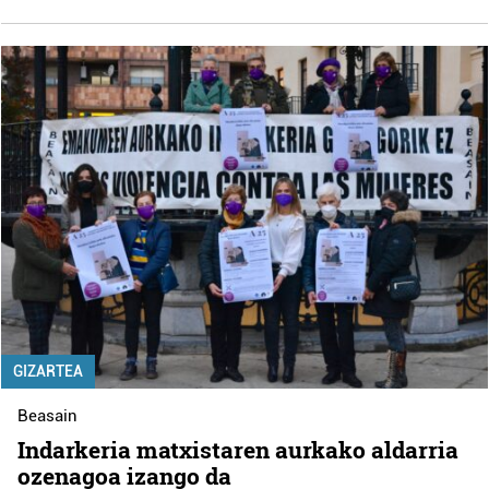
GIZARTEA
Beasain
Indarkeria matxistaren aurkako aldarria
ozenagoa izango da