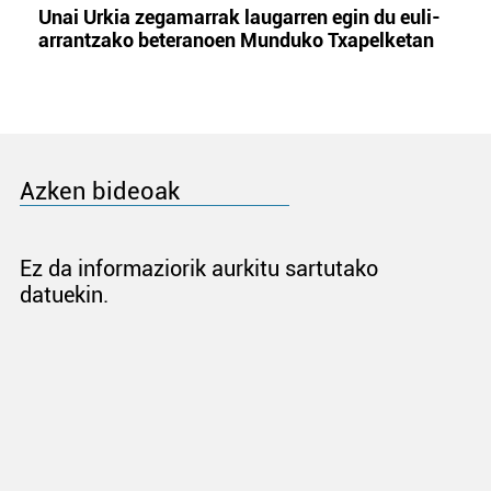
Unai Urkia zegamarrak laugarren egin du euli-
arrantzako beteranoen Munduko Txapelketan
Azken bideoak
Ez da informaziorik aurkitu sartutako
datuekin.