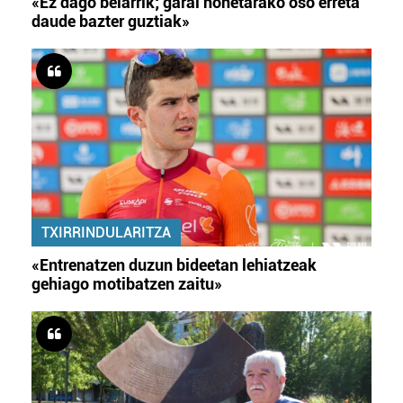
«Ez dago belarrik; garai honetarako oso erreta
daude bazter guztiak»
TXIRRINDULARITZA
«Entrenatzen duzun bideetan lehiatzeak
gehiago motibatzen zaitu»