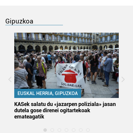
Gipuzkoa
EUSKAL HERRIA, GIPUZKOA
KASek salatu du «jazarpen poliziala» jasan
Pa
dutela gose direnei ogitartekoak
da
emateagatik
«s