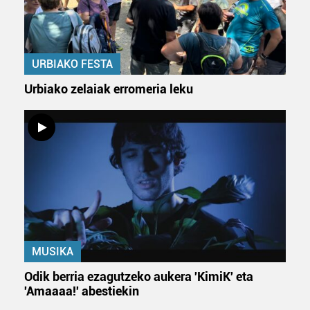
URBIAKO FESTA
Urbiako zelaiak erromeria leku
MUSIKA
Odik berria ezagutzeko aukera 'KimiK' eta
'Amaaaa!' abestiekin