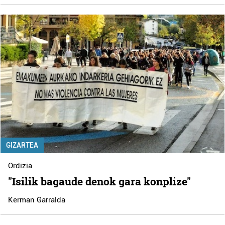
GIZARTEA
Ordizia
"Isilik bagaude denok gara konplize"
Kerman Garralda