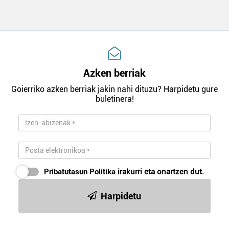
Azken berriak
Goierriko azken berriak jakin nahi dituzu? Harpidetu gure
buletinera!
Pribatutasun Politika
irakurri eta onartzen dut.
Harpidetu