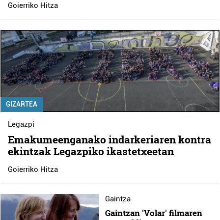
Goierriko Hitza
GIZARTEA
Legazpi
Emakumeenganako indarkeriaren kontra
ekintzak Legazpiko ikastetxeetan
Goierriko Hitza
Gaintza
Gaintzan 'Volar' filmaren