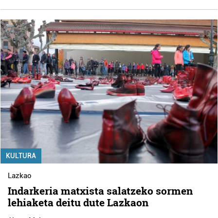
KULTURA
Lazkao
Indarkeria matxista salatzeko sormen
lehiaketa deitu dute Lazkaon