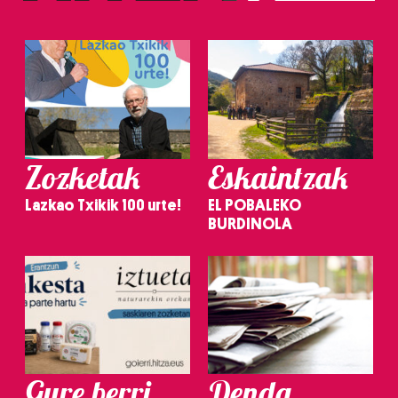
Zozketak
Eskaintzak
Lazkao Txikik 100 urte!
EL POBALEKO
BURDINOLA
Gure berri.
Denda