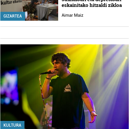
eskainitako hitzaldi zikloa
Aimar Maiz
GIZARTEA
KULTURA