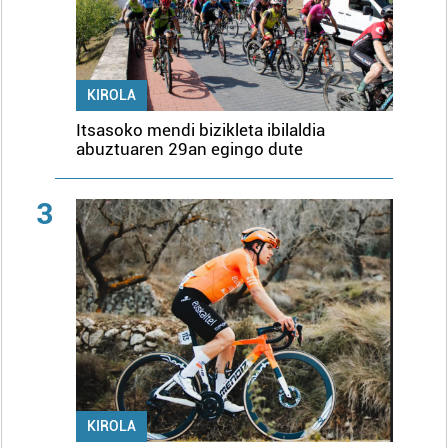
KIROLA
Itsasoko mendi bizikleta ibilaldia
abuztuaren 29an egingo dute
3
KIROLA