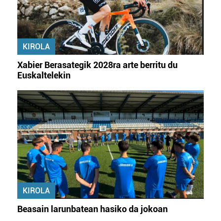
KIROLA
Xabier Berasategik 2028ra arte berritu du
Euskaltelekin
KIROLA
Beasain larunbatean hasiko da jokoan