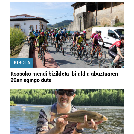
KIROLA
Itsasoko mendi bizikleta ibilaldia abuztuaren
29an egingo dute