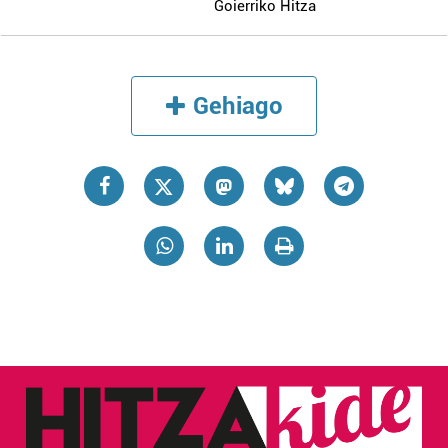
irakurri
Goierriko Hitza
Gehiago