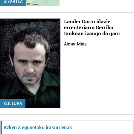
GIZARTEA
Lander Garro idazle
errenteriarra Gerriko
txokoan izango da gaur
Aimar Maiz
KULTURA
Azken 3 egunetako irakurrienak