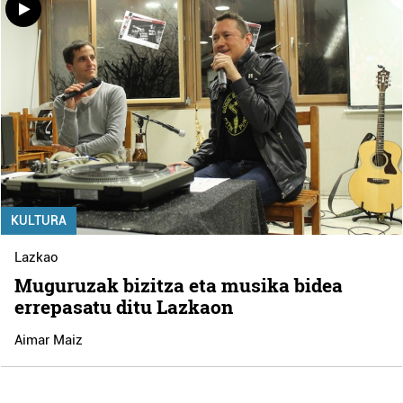
KULTURA
Lazkao
Muguruzak bizitza eta musika bidea
errepasatu ditu Lazkaon
Aimar Maiz