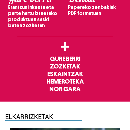
Erantzun inkesta eta
Papereko zenbakiak
parte hartu Iztuetako
PDF formatuan
produktuen saski
baten zozketan
+
GURE BERRI
ZOZKETAK
ESKAINTZAK
HEMEROTEKA
NOR GARA
ELKARRIZKETAK