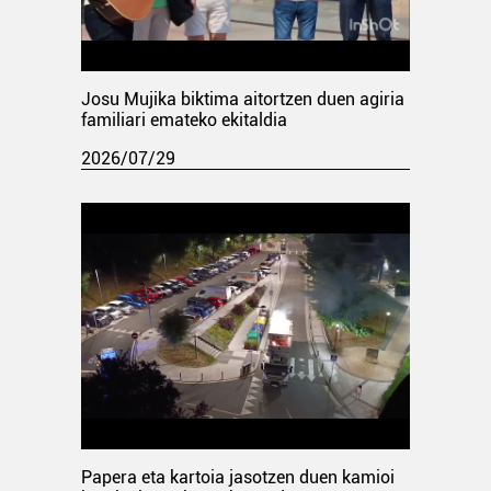
Josu Mujika biktima aitortzen duen agiria
familiari emateko ekitaldia
2026/07/29
Papera eta kartoia jasotzen duen kamioi