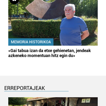
MEMORIA HISTORIKOA
«Gai tabua izan da etxe gehienetan, jendeak
azkeneko momentuan hitz egin du»
ERREPORTAJEAK