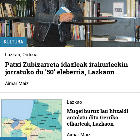
KULTURA
Lazkao
,
Ordizia
Patxi Zubizarreta idazleak irakurleekin
jorratuko du '50' eleberria, Lazkaon
Aimar Maiz
Lazkao
Mugei buruz lau hitzaldi
antolatu ditu Gerriko
elkarteak, Lazkaon
Aimar Maiz