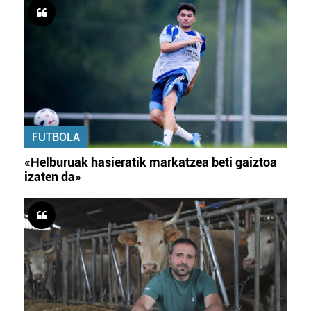
FUTBOLA
«Helburuak hasieratik markatzea beti gaiztoa
izaten da»