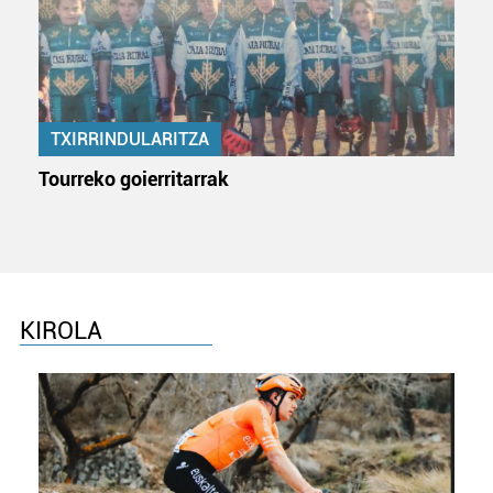
TXIRRINDULARITZA
Tourreko goierritarrak
KIROLA