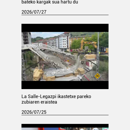
bateko kargak sua hartu du
2026/07/27
La Salle-Legazpi ikastetxe pareko
zubiaren eraistea
2026/07/25