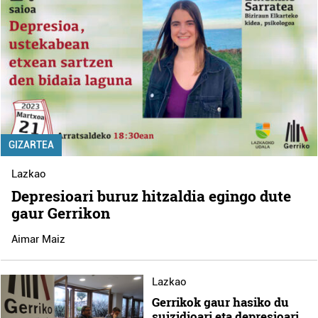
GIZARTEA
Lazkao
Depresioari buruz hitzaldia egingo dute
gaur Gerrikon
Aimar Maiz
Lazkao
Gerrikok gaur hasiko du
suizidioari eta depresioari