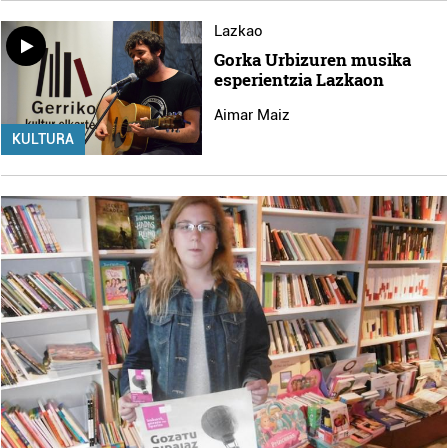
Lazkao
Gorka Urbizuren musika
esperientzia Lazkaon
Aimar Maiz
KULTURA