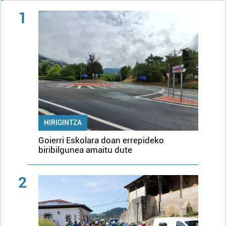
1
HIRIGINTZA
Goierri Eskolara doan errepideko
biribilgunea amaitu dute
2