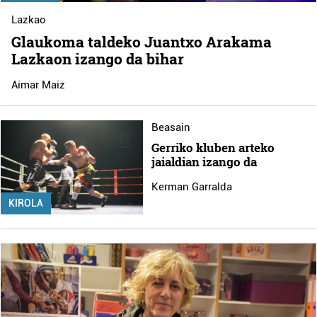
Lazkao
Glaukoma taldeko Juantxo Arakama
Lazkaon izango da bihar
Aimar Maiz
Beasain
Gerriko kluben arteko
jaialdian izango da
Kerman Garralda
KIROLA