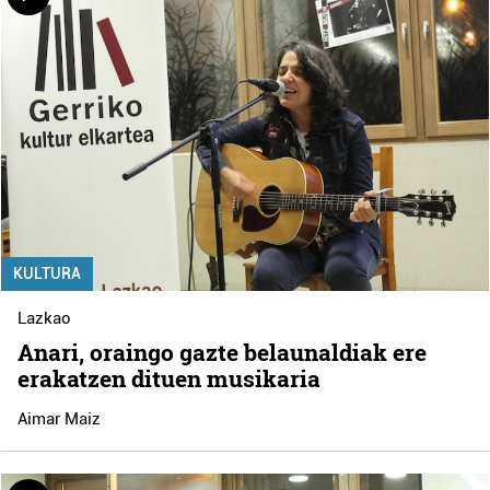
KULTURA
Lazkao
Anari, oraingo gazte belaunaldiak ere
erakatzen dituen musikaria
Aimar Maiz