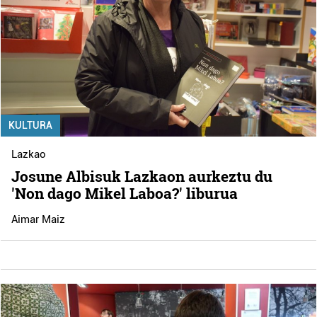
KULTURA
Lazkao
Josune Albisuk Lazkaon aurkeztu du
'Non dago Mikel Laboa?' liburua
Aimar Maiz