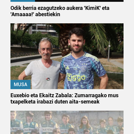
Odik berria ezagutzeko aukera 'KimiK' eta
'Amaaaa!' abestiekin
MUSA
Euxebio eta Ekaitz Zabala: Zumarragako mus
txapelketa irabazi duten aita-semeak