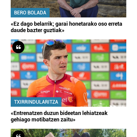
BERO BOLADA
«Ez dago belarrik; garai honetarako oso erreta
daude bazter guztiak»
TXIRRINDULARITZA
«Entrenatzen duzun bideetan lehiatzeak
gehiago motibatzen zaitu»