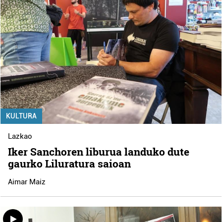
KULTURA
Lazkao
Iker Sanchoren liburua landuko dute
gaurko Liluratura saioan
Aimar Maiz