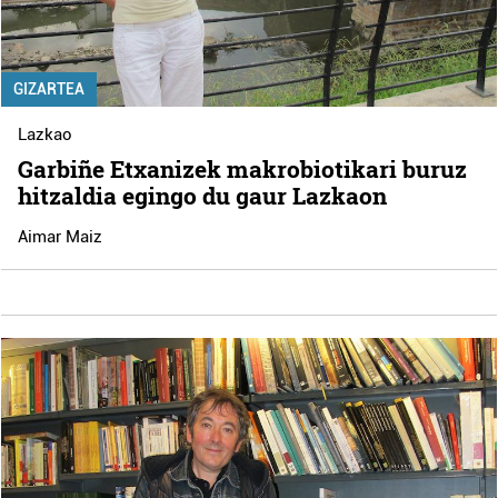
GIZARTEA
Lazkao
Garbiñe Etxanizek makrobiotikari buruz
hitzaldia egingo du gaur Lazkaon
Aimar Maiz