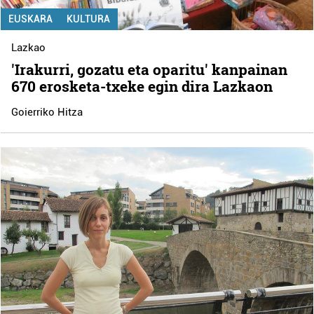
EUSKARA
KULTURA
Lazkao
'Irakurri, gozatu eta oparitu' kanpainan
670 erosketa-txeke egin dira Lazkaon
Goierriko Hitza