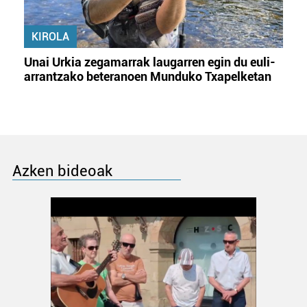
KIROLA
Unai Urkia zegamarrak laugarren egin du euli-
arrantzako beteranoen Munduko Txapelketan
Azken bideoak