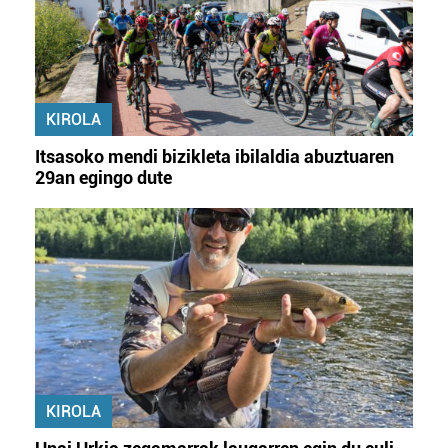
KIROLA
Itsasoko mendi bizikleta ibilaldia abuztuaren
29an egingo dute
KIROLA