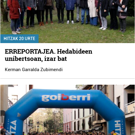
HITZAK 20 URTE
ERREPORTAJEA. Hedabideen
unibertsoan, izar bat
Kerman Garralda Zubimendi