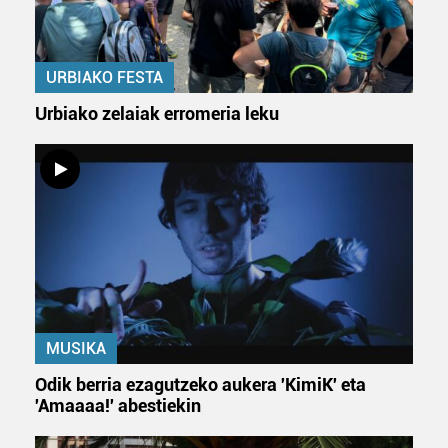
URBIAKO FESTA
Urbiako zelaiak erromeria leku
MUSIKA
Odik berria ezagutzeko aukera 'KimiK' eta
'Amaaaa!' abestiekin