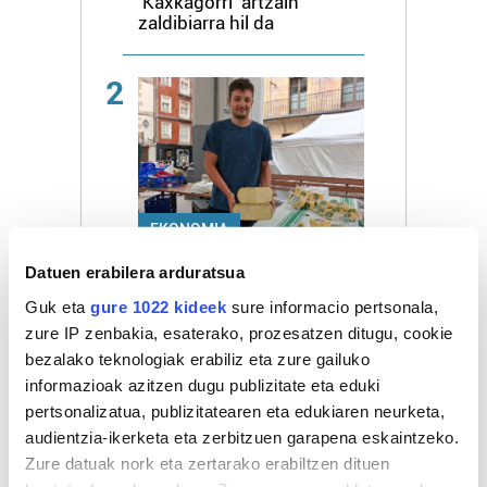
'Kaxkagorri' artzain
zaldibiarra hil da
2
EKONOMIA
Telleria gaztak Donibane
Datuen erabilera arduratsua
Lohitzuneko azokara iritsi
Guk eta
gure 1022 kideek
sure informacio pertsonala,
dira
zure IP zenbakia, esaterako, prozesatzen ditugu, cookie
bezalako teknologiak erabiliz eta zure gailuko
3
informazioak azitzen dugu publizitate eta eduki
pertsonalizatua, publizitatearen eta edukiaren neurketa,
audientzia-ikerketa eta zerbitzuen garapena eskaintzeko.
Zure datuak nork eta zertarako erabiltzen dituen