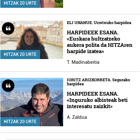
HITZAK 20 URTE
ELI UNANUE. Urretxuko harpidea
HARPIDEEK ESANA.
«Euskara bultzatzeko
aukera polita da HITZAren
harpide izatea»
HITZAK 20 URTE
T. Madinabeitia
IORITZ ARIZKORRETA. Segurako
harpidea
HARPIDEEK ESANA.
«Inguruko albisteak beti
interesatu zaizkit»
A. Zaldua
HITZAK 20 URTE