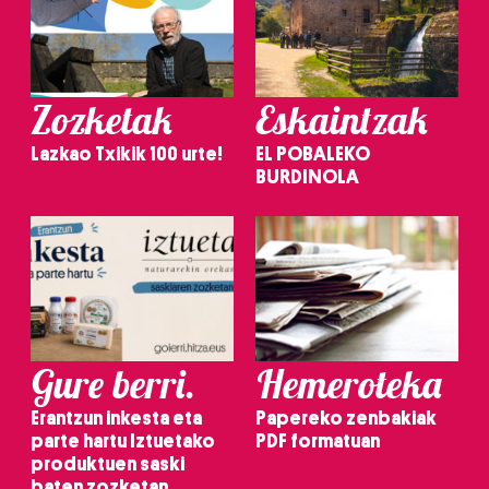
irakurri
Zozketak
Eskaintzak
Lazkao Txikik 100 urte!
EL POBALEKO
BURDINOLA
Gure berri.
Hemeroteka
Erantzun inkesta eta
Papereko zenbakiak
parte hartu Iztuetako
PDF formatuan
produktuen saski
baten zozketan