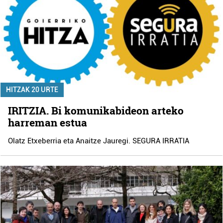
HITZAK 20 URTE
IRITZIA. Bi komunikabideon arteko
harreman estua
Olatz Etxeberria eta Anaitze Jauregi. SEGURA IRRATIA