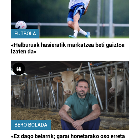
FUTBOLA
«Helburuak hasieratik markatzea beti gaiztoa
izaten da»
BERO BOLADA
«Ez dago belarrik; garai honetarako oso erreta