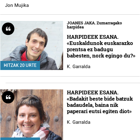
Jon Mujika
JOANES JAKA. Zumarragako
harpidea
HARPIDEEK ESANA.
«Euskaldunok euskarazko
prentsa ez badugu
babesten, nork egingo du?»
HITZAK 20 URTE
K. Garralda
HARPIDEEK ESANA.
«Badakit beste bide batzuk
badaudela, baina nik
paperari eutsi egiten diot»
K. Garralda