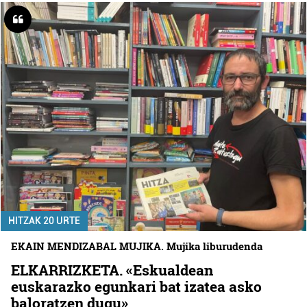
HITZAK 20 URTE
EKAIN MENDIZABAL MUJIKA. Mujika liburudenda
ELKARRIZKETA. «Eskualdean
euskarazko egunkari bat izatea asko
baloratzen dugu»