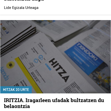
Lide Egizala Urteaga
HITZAK 20 URTE
IRITZIA. Iragarleen ufadak bultzatzen du
belaontzia