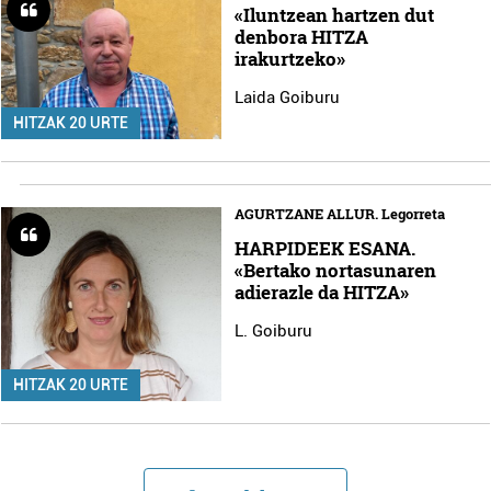
«Iluntzean hartzen dut
denbora HITZA
irakurtzeko»
Laida Goiburu
HITZAK 20 URTE
AGURTZANE ALLUR. Legorreta
HARPIDEEK ESANA.
«Bertako nortasunaren
adierazle da HITZA»
L. Goiburu
HITZAK 20 URTE