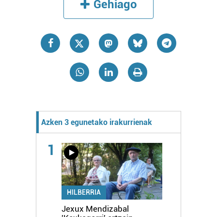
Gehiago
Azken 3 egunetako irakurrienak
1
HILBERRIA
Jexux Mendizabal