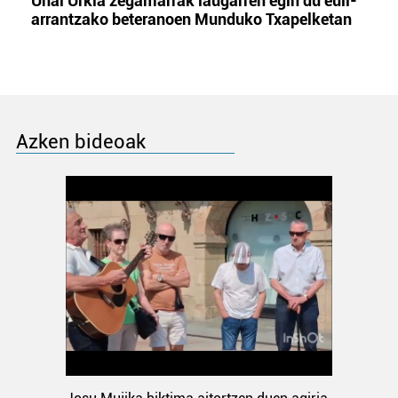
Unai Urkia zegamarrak laugarren egin du euli-
arrantzako beteranoen Munduko Txapelketan
Azken bideoak