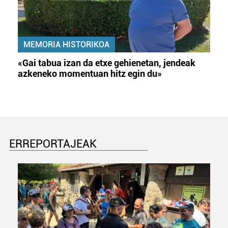
MEMORIA HISTORIKOA
«Gai tabua izan da etxe gehienetan, jendeak
azkeneko momentuan hitz egin du»
ERREPORTAJEAK