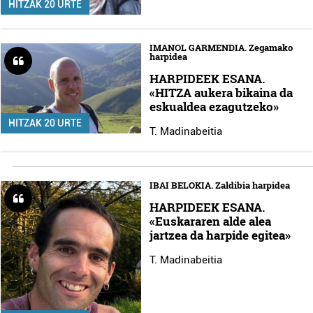
HITZAK 20 URTE
IMANOL GARMENDIA. Zegamako
harpidea
HARPIDEEK ESANA.
«HITZA aukera bikaina da
eskualdea ezagutzeko»
HITZAK 20 URTE
T. Madinabeitia
IBAI BELOKIA. Zaldibia harpidea
HARPIDEEK ESANA.
«Euskararen alde alea
jartzea da harpide egitea»
T. Madinabeitia