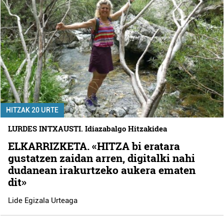
HITZAK 20 URTE
LURDES INTXAUSTI. Idiazabalgo Hitzakidea
ELKARRIZKETA. «HITZA bi eratara
gustatzen zaidan arren, digitalki nahi
dudanean irakurtzeko aukera ematen
dit»
Lide Egizala Urteaga