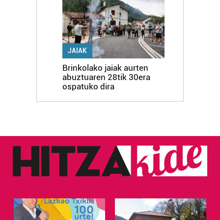
erabiltzen dituen hauta dezakezu.
Bazkide batzuek ez dizute baimenik eskatzen, eta beren
interes komertzial legitimoetan babesten dira. Ikusi gure
JAIAK
bazkideen zerrenda, beren ustez zein helburutarako
Brinkolako jaiak aurten
duten interes legitimoa eta horren aurka nola egin
abuztuaren 28tik 30era
dezakezun ikusteko.
ospatuko dira
Lortu zure datu pertsonalak prozesatzeko moduari
buruzko informazio gehiago eta ezarri zure lehentasunak
datuen atalean. Edozein unetan alda edo ken dezakezu
zure baimena Cookieen adierazpenean.
Webgune honek cookie propioak eta hirugarrenen cookie-
fitxategiak erabiltzen ditu. Zure esperientzia eta
zerbitzuak hobetzeko asmoz, cookie teknologiaz
baliatzen gara. Ohar hau onartuz gero, teknologia hori
erabiltzeko baimen esplizitua ematen diguzu.
Gehiago