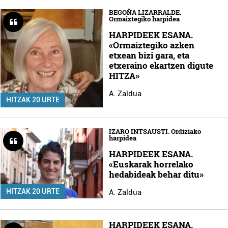
BEGOÑA LIZARRALDE.
Ormaiztegiko harpidea
HARPIDEEK ESANA.
«Ormaiztegiko azken
etxean bizi gara, eta
etxeraino ekartzen digute
HITZA»
A. Zaldua
HITZAK 20 URTE
IZARO INTSAUSTI. Ordiziako
harpidea
HARPIDEEK ESANA.
«Euskarak horrelako
hedabideak behar ditu»
HITZAK 20 URTE
A. Zaldua
HARPIDEEK ESANA.