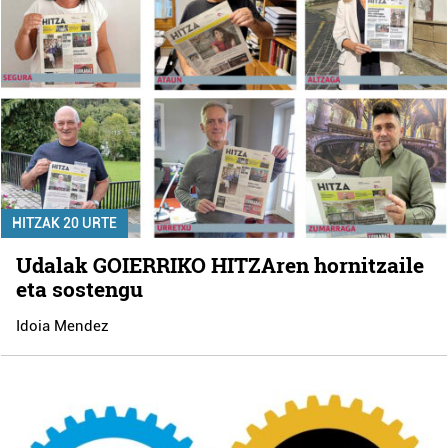
HITZAK 20 URTE
Udalak GOIERRIKO HITZAren hornitzaile
eta sostengu
Idoia Mendez