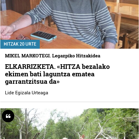
HITZAK 20 URTE
MIKEL MARKOTEGI. Legazpiko Hitzakidea
ELKARRIZKETA. «HITZA bezalako
ekimen bati laguntza ematea
garrantzitsua da»
Lide Egizala Urteaga