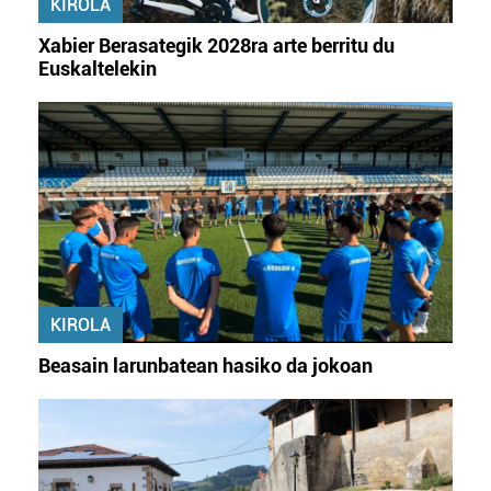
KIROLA
Xabier Berasategik 2028ra arte berritu du
Euskaltelekin
KIROLA
Beasain larunbatean hasiko da jokoan