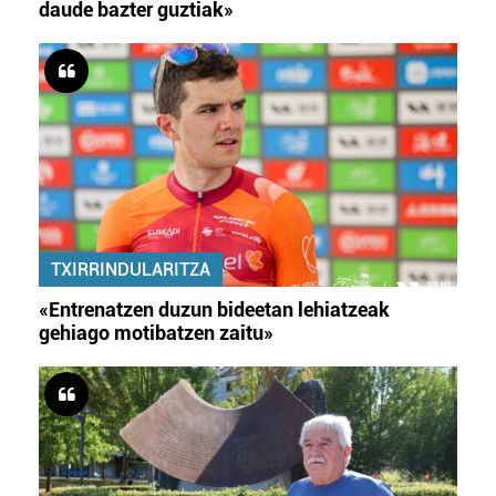
daude bazter guztiak»
TXIRRINDULARITZA
«Entrenatzen duzun bideetan lehiatzeak
gehiago motibatzen zaitu»