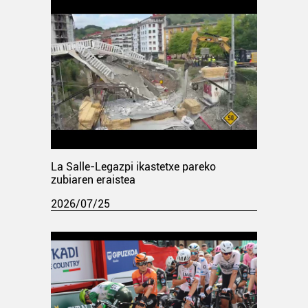
La Salle-Legazpi ikastetxe pareko
zubiaren eraistea
2026/07/25