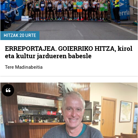
HITZAK 20 URTE
ERREPORTAJEA. GOIERRIKO HITZA, kirol
eta kultur jardueren babesle
Tere Madinabeitia