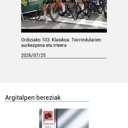
Ordiziako 103. Klasikoa. Txirrindularien
aurkezpena eta irteera
2026/07/25
Argitalpen bereziak