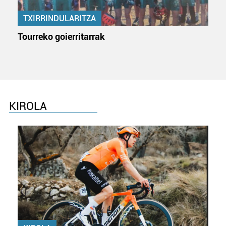
TXIRRINDULARITZA
Tourreko goierritarrak
KIROLA