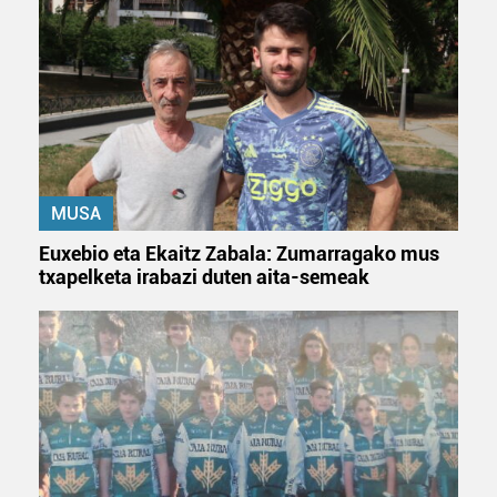
MUSA
Euxebio eta Ekaitz Zabala: Zumarragako mus
txapelketa irabazi duten aita-semeak