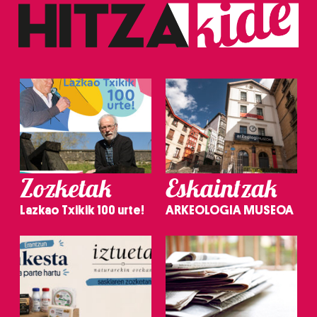
Zozketak
Eskaintzak
Lazkao Txikik 100 urte!
ARKEOLOGIA MUSEOA