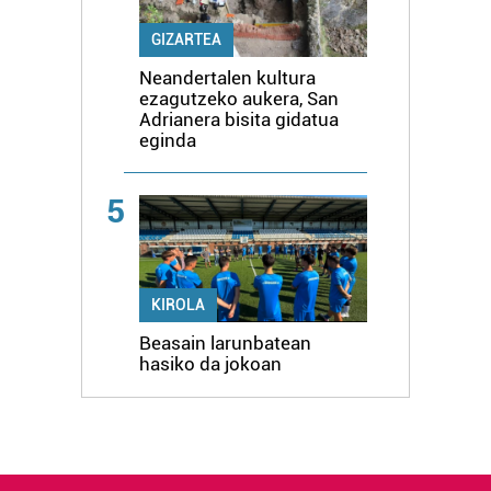
GIZARTEA
Neandertalen kultura
ezagutzeko aukera, San
Adrianera bisita gidatua
eginda
5
KIROLA
Beasain larunbatean
hasiko da jokoan