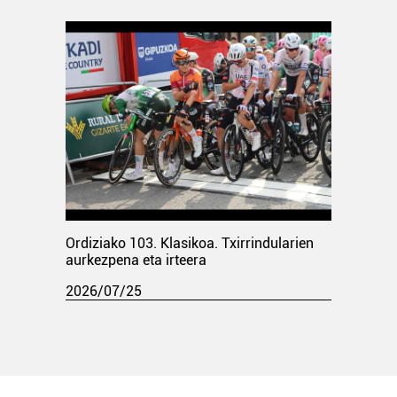
Ordiziako 103. Klasikoa. Txirrindularien
aurkezpena eta irteera
2026/07/25