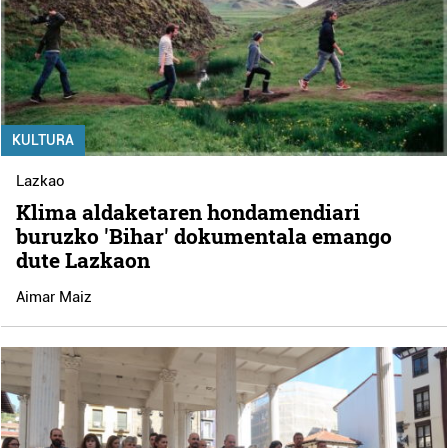
KULTURA
Lazkao
Klima aldaketaren hondamendiari
buruzko 'Bihar' dokumentala emango
dute Lazkaon
Aimar Maiz