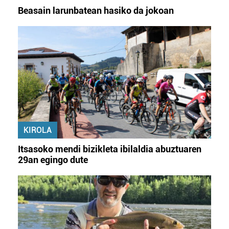
Beasain larunbatean hasiko da jokoan
KIROLA
Itsasoko mendi bizikleta ibilaldia abuztuaren
29an egingo dute