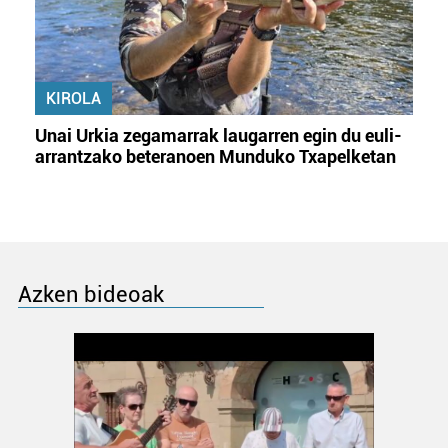
KIROLA
Unai Urkia zegamarrak laugarren egin du euli-
arrantzako beteranoen Munduko Txapelketan
Azken bideoak