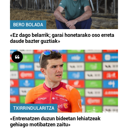
BERO BOLADA
«Ez dago belarrik; garai honetarako oso erreta
daude bazter guztiak»
TXIRRINDULARITZA
«Entrenatzen duzun bideetan lehiatzeak
gehiago motibatzen zaitu»