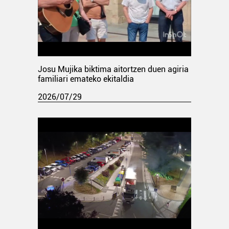
Josu Mujika biktima aitortzen duen agiria
familiari emateko ekitaldia
2026/07/29