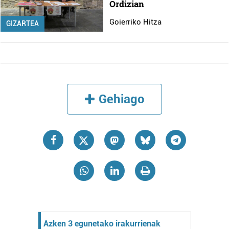
Ordizian
Goierriko Hitza
GIZARTEA
Gehiago
Azken 3 egunetako irakurrienak