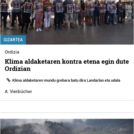
GIZARTEA
Ordizia
Klima aldaketaren kontra etena egin dute
Ordizian
Klima aldaketaren mundu grebara batu dira Landarlan eta udala
A. Vierbücher