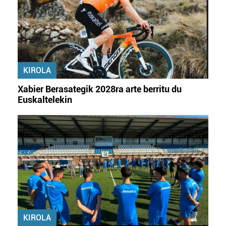
KIROLA
Xabier Berasategik 2028ra arte berritu du
Euskaltelekin
KIROLA