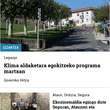
GIZARTEA
Legazpi
Klima aldaketara egokitzeko programa
martxan
Goierriko Hitza
Ataun
,
Ordizia
,
Segura
Ekozinemaldia egingo dute
Seguran, Ataunen eta