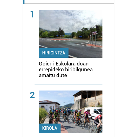
1
HIRIGINTZA
Goierri Eskolara doan
errepideko biribilgunea
amaitu dute
2
KIROLA