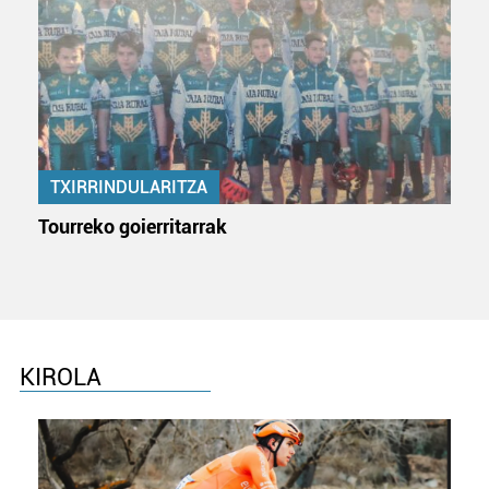
TXIRRINDULARITZA
Tourreko goierritarrak
KIROLA