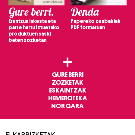
Gure berri.
Denda
Erantzun inkesta eta
Papereko zenbakiak
parte hartu Iztuetako
PDF formatuan
produktuen saski
baten zozketan
+
GURE BERRI
ZOZKETAK
ESKAINTZAK
HEMEROTEKA
NOR GARA
ELKARRIZKETAK