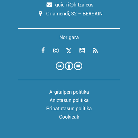
goierri@hitza.eus
Oriamendi, 32 – BEASAIN
Nor gara
Argitalpen politika
Aniztasun politika
Pribatutasun politika
Cookieak