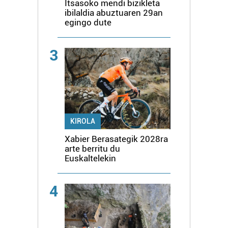
Itsasoko mendi bizikleta
ibilaldia abuztuaren 29an
egingo dute
3
KIROLA
Xabier Berasategik 2028ra
arte berritu du
Euskaltelekin
4