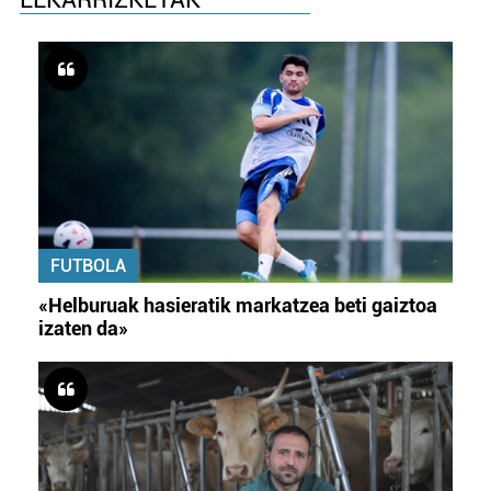
FUTBOLA
«Helburuak hasieratik markatzea beti gaiztoa
izaten da»