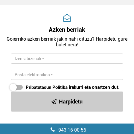
Azken berriak
Goierriko azken berriak jakin nahi dituzu? Harpidetu gure
buletinera!
Pribatutasun Politika
irakurri eta onartzen dut.
Harpidetu
943 16 00 56