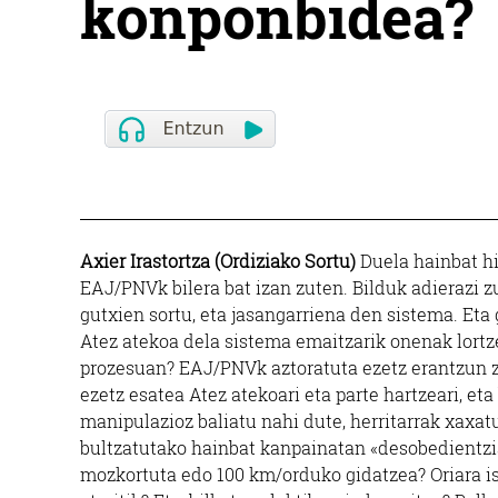
konponbidea?
Axier Irastortza (Ordiziako Sortu)
Duela hainbat hi
EAJ/PNVk bilera bat izan zuten. Bilduk adierazi z
gutxien sortu, eta jasangarriena den sistema. Eta
Atez atekoa dela sistema emaitzarik onenak lortz
prozesuan? EAJ/PNVk aztoratuta ezetz erantzun zu
ezetz esatea Atez atekoari eta parte hartzeari, eta 
manipulazioz baliatu nahi dute, herritarrak xaxa
bultzatutako hainbat kanpainatan «desobedientzi
mozkortuta edo 100 km/orduko gidatzea? Oriara is