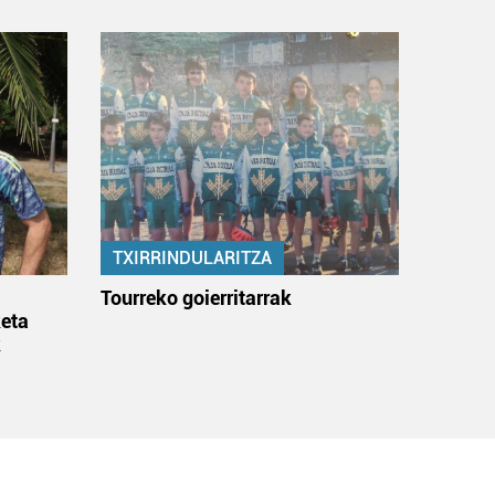
TXIRRINDULARITZA
:
Tourreko goierritarrak
eta
k