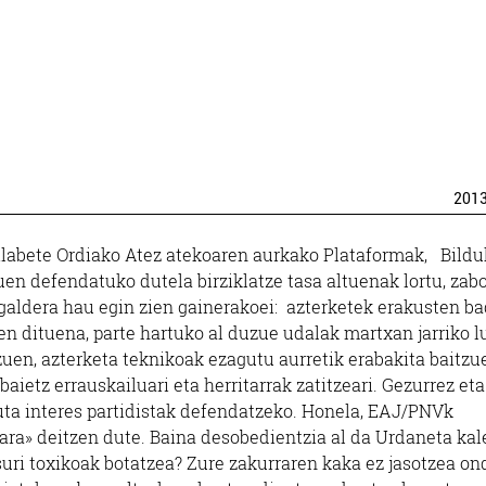
201
labete Ordiako Atez atekoaren aurkako Plataformak, Bildu
uen defendatuko dutela birziklatze tasa altuenak lortu, zabo
 galdera hau egin zien gainerakoei: azterketek erakusten b
en dituena, parte hartuko al duzue udalak martxan jarriko 
en, azterketa teknikoak ezagutu aurretik erabakita baitzu
baietz errauskailuari eta herritarrak zatitzeari. Gezurrez eta
tuta interes partidistak defendatzeko. Honela, EAJ/PNVk
ara» deitzen dute. Baina desobedientzia al da Urdaneta ka
uri toxikoak botatzea? Zure zakurraren kaka ez jasotzea o