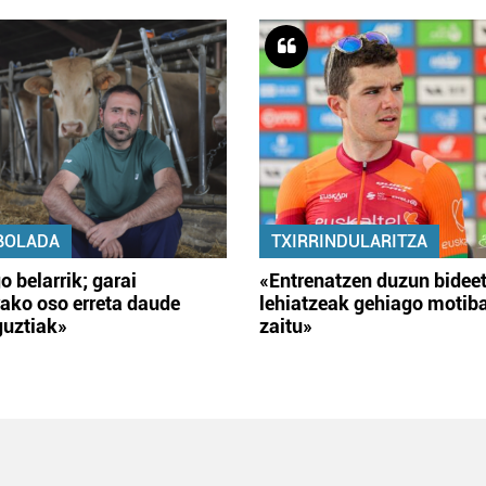
BOLADA
TXIRRINDULARITZA
o belarrik; garai
«Entrenatzen duzun bidee
ako oso erreta daude
lehiatzeak gehiago motib
guztiak»
zaitu»