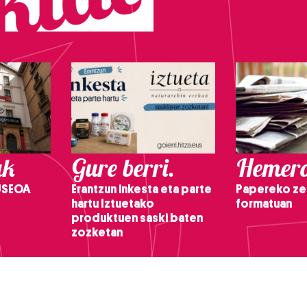
ak
Gure berri.
Hemero
USEOA
Erantzun inkesta eta parte
Papereko ze
hartu Iztuetako
formatuan
produktuen saski baten
zozketan