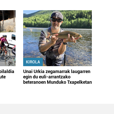
KIROLA
bilaldia
Unai Urkia zegamarrak laugarren
ute
egin du euli-arrantzako
beteranoen Munduko Txapelketan