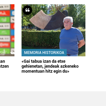
MEMORIA HISTORIKOA
tan
«Gai tabua izan da etxe
atzen
gehienetan, jendeak azkeneko
momentuan hitz egin du»