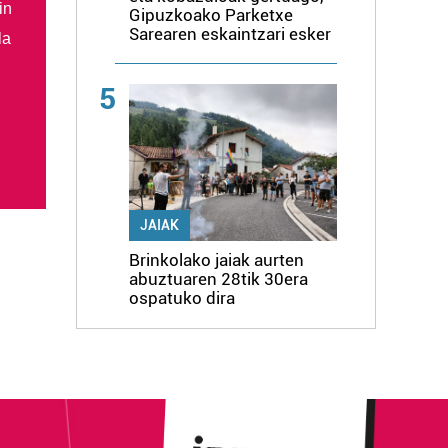
in
Gipuzkoako Parketxe
Sarearen eskaintzari esker
la
5
JAIAK
Brinkolako jaiak aurten
abuztuaren 28tik 30era
ospatuko dira