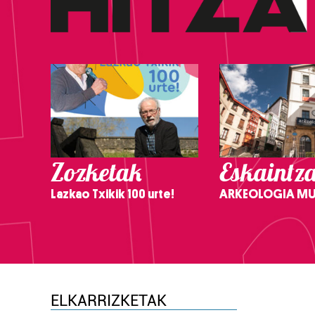
Zozketak
Eskaintz
Lazkao Txikik 100 urte!
ARKEOLOGIA M
ELKARRIZKETAK