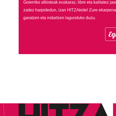
Goierriko albisteak euskaraz, libre eta kalitatez ja
zaitez harpidedun, izan HITZAkide!
Zure ekarpenar
garatzen eta indartzen lagunduko duzu.
Eg