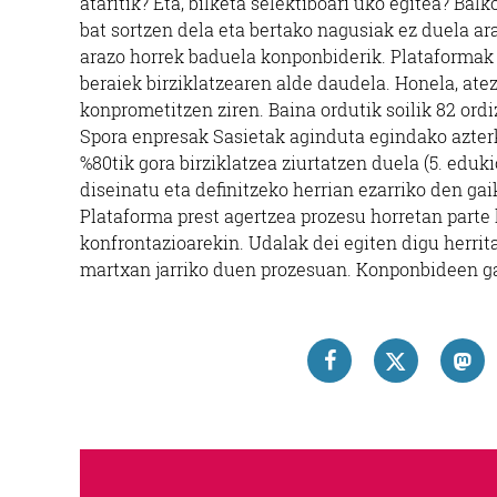
ataritik? Eta, bilketa selektiboari uko egitea? Ba
bat sortzen dela eta bertako nagusiak ez duela ar
arazo horrek baduela konponbiderik. Plataformak 
beraiek birziklatzearen alde daudela. Honela, ate
konprometitzen ziren. Baina ordutik soilik 82 ordi
Spora enpresak Sasietak aginduta egindako azterk
%80tik gora birziklatzea ziurtatzen duela (5. eduk
diseinatu eta definitzeko herrian ezarriko den gai
Plataforma prest agertzea prozesu horretan parte
konfrontazioarekin. Udalak dei egiten digu herrita
martxan jarriko duen prozesuan. Konponbideen ga