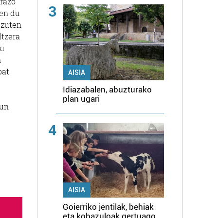
arazo
3
ten du
 zuten
ltzera
xi
a
bat
AISIA
Idiazabalen, abuzturako
plan ugari
gun
4
AISIA
Goierriko jentilak, behiak
eta kobazuloak gertuago,