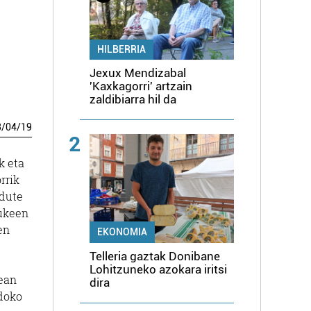
HILBERRIA
Jexux Mendizabal
'Kaxkagorri' artzain
zaldibiarra hil da
3
/
04
/
19
2
k eta
rrik
adute
lukeen
en
EKONOMIA
Telleria gaztak Donibane
Lohitzuneko azokara iritsi
lean
dira
ndoko