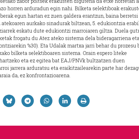
lkoietako zabor poltsek erakusten digutena da etxe horretan 
azo horren arduradun egin nahi. Bilketa selektiboak erakus
berak egun hartan ez zuen galdera erantzun, baina berretsi
z atekoaren aurkako sinadurak biltzean, 5. edukiontzia erabi
ziarrek eskatu dute edukiontzi marroiaren giltza. Duela gut
etak frogatu du Atez ateko sistema dela bideragarriena et
iontziarekin %30). Eta Udalak martxa jarri behar du prozesu 
kako bilketa selektiboaren sistema. Orain espero liteke
 hartzeko eta ez egitea bat EAJ/PNVk bultzatzen duen
rroi jarrera arduratsu eta eraikitzailearekin parte har deza
raia da, ez konfrontazioarena.