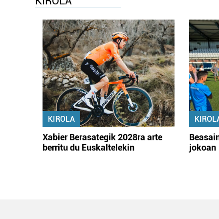
KIROLA
KIROLA
KIROL
Xabier Berasategik 2028ra arte
Beasain
berritu du Euskaltelekin
jokoan