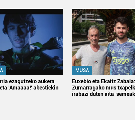
A
MUSA
rria ezagutzeko aukera
Euxebio eta Ekaitz Zabala
 eta 'Amaaaa!' abestiekin
Zumarragako mus txapelk
irabazi duten aita-semea