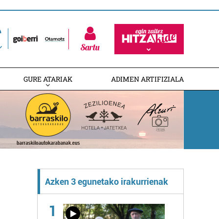
Sartu
GURE ATARIAK
ADIMEN ARTIFIZIALA
Azken 3 egunetako irakurrienak
1