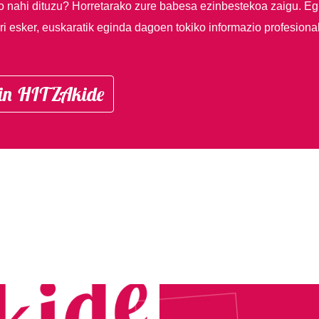
so nahi dituzu?
Horretarako zure babesa ezinbestekoa zaigu. Eg
i esker, euskaratik eginda dagoen tokiko informazio profesiona
in HITZAkide