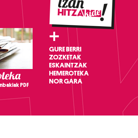
+
GURE BERRI
ZOZKETAK
ESKAINTZAK
teka
HEMEROTEKA
NOR GARA
nbakiak PDF