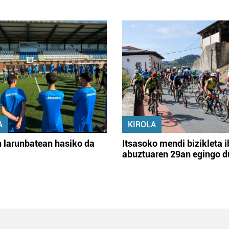
A
KIROLA
 larunbatean hasiko da
Itsasoko mendi bizikleta i
abuztuaren 29an egingo d