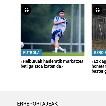
FUTBOLA
BERO 
«Helburuak hasieratik markatzea
«Ez dag
beti gaiztoa izaten da»
honetar
bazter 
ERREPORTAJEAK