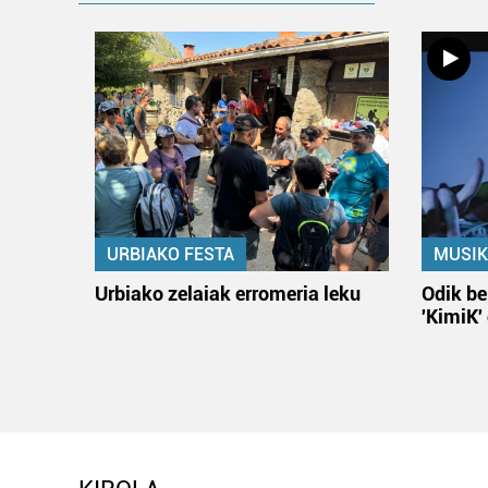
URBIAKO FESTA
MUSIK
Urbiako zelaiak erromeria leku
Odik be
'KimiK'