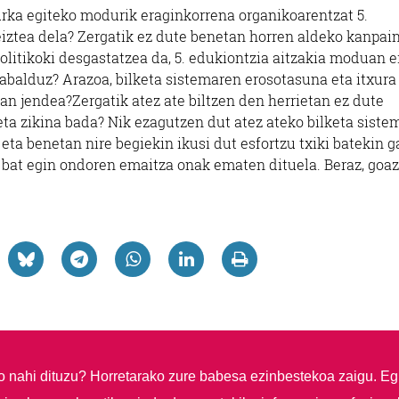
urka egiteko modurik eraginkorrena organikoarentzat 5.
eiztea dela? Zergatik ez dute benetan horren aldeko kanpai
litikoki desgastatzea da, 5. edukiontzia aitzakia moduan er
abalduz? Arazoa, bilketa sistemaren erosotasuna eta itxura
an jendea?Zergatik atez ate biltzen den herrietan ez dute
eta zikina bada? Nik ezagutzen dut atez ateko bilketa siste
 eta benetan nire begiekin ikusi dut esfortzu txiki batekin 
i bat egin ondoren emaitza onak ematen dituela. Beraz, goa
so nahi dituzu?
Horretarako zure babesa ezinbestekoa zaigu. Eg