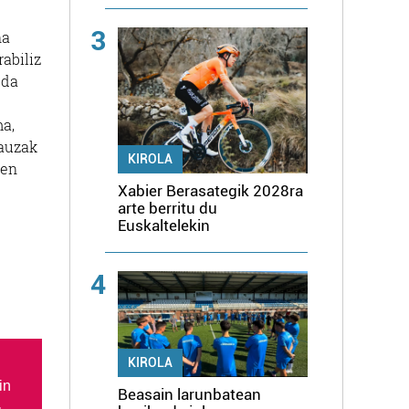
3
na
abiliz
 da
ma,
gauzak
KIROLA
zen
Xabier Berasategik 2028ra
arte berritu du
Euskaltelekin
4
KIROLA
in
Beasain larunbatean