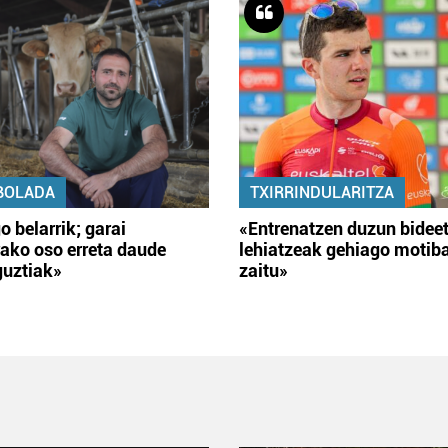
BOLADA
TXIRRINDULARITZA
o belarrik; garai
«Entrenatzen duzun bidee
ako oso erreta daude
lehiatzeak gehiago motib
guztiak»
zaitu»