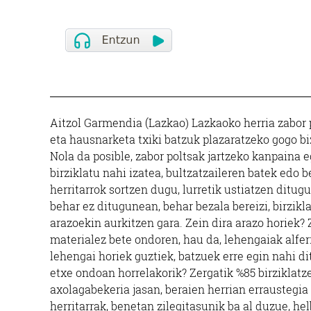
Aitzol Garmendia (Lazkao) Lazkaoko herria zabor 
eta hausnarketa txiki batzuk plazaratzeko gogo biz
Nola da posible, zabor poltsak jartzeko kanpaina e
birziklatu nahi izatea, bultzatzaileren batek edo 
herritarrok sortzen dugu, lurretik ustiatzen ditu
behar ez ditugunean, behar bezala bereizi, birzikl
arazoekin aurkitzen gara. Zein dira arazo horiek? 
materialez bete ondoren, hau da, lehengaiak alferr
lehengai horiek guztiek, batzuek erre egin nahi d
etxe ondoan horrelakorik? Zergatik %85 birziklatz
axolagabekeria jasan, beraien herrian erraustegia 
herritarrak, benetan zilegitasunik ba al duzue, h