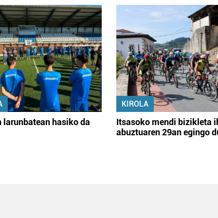
A
KIROLA
 larunbatean hasiko da
Itsasoko mendi bizikleta i
abuztuaren 29an egingo d