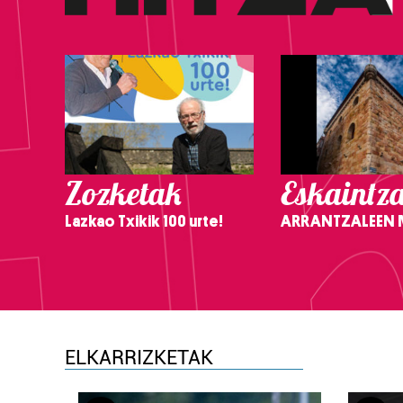
Zozketak
Eskaintz
Lazkao Txikik 100 urte!
ARRANTZALEEN
ELKARRIZKETAK