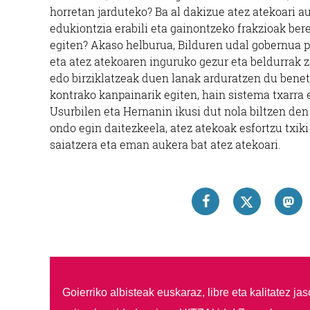
horretan jarduteko? Ba al dakizue atez atekoari a
edukiontzia erabili eta gainontzeko frakzioak ber
egiten? Akaso helburua, Bilduren udal gobernua po
eta atez atekoaren inguruko gezur eta beldurrak z
edo birziklatzeak duen lanak arduratzen du benet
kontrako kanpainarik egiten, hain sistema txarra 
Usurbilen eta Hernanin ikusi dut nola biltzen den
ondo egin daitezkeela, atez atekoak esfortzu txik
saiatzera eta eman aukera bat atez atekoari.
Goierriko albisteak euskaraz, libre eta kalitatez ja