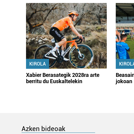
KIROLA
KIROL
Xabier Berasategik 2028ra arte
Beasain
berritu du Euskaltelekin
jokoan
Azken bideoak