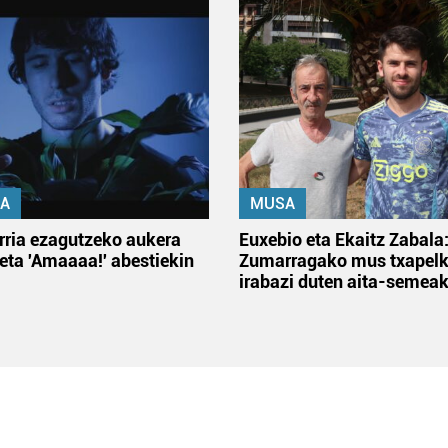
A
MUSA
rria ezagutzeko aukera
Euxebio eta Ekaitz Zabala
 eta 'Amaaaa!' abestiekin
Zumarragako mus txapelk
irabazi duten aita-semea