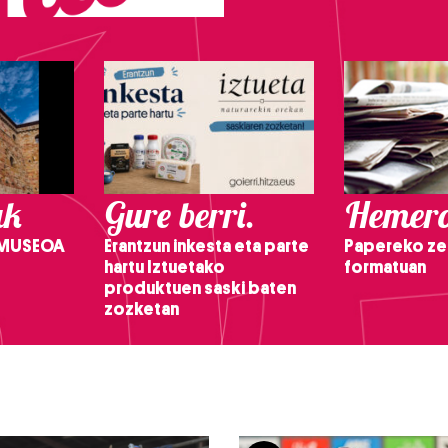
ak
Gure berri.
Hemero
 MUSEOA
Erantzun inkesta eta parte
Papereko ze
hartu Iztuetako
formatuan
produktuen saski baten
zozketan