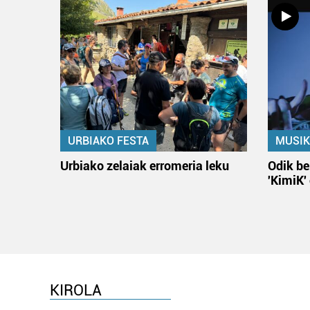
URBIAKO FESTA
MUSIK
Urbiako zelaiak erromeria leku
Odik be
'KimiK'
KIROLA