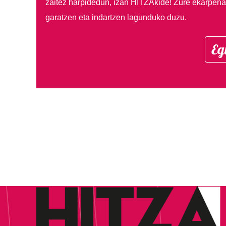
zaitez harpidedun, izan HITZAkide!
Zure ekarpenar
garatzen eta indartzen lagunduko duzu.
Eg