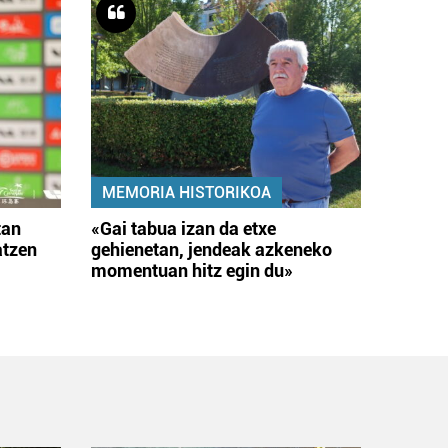
MEMORIA HISTORIKOA
tan
«Gai tabua izan da etxe
atzen
gehienetan, jendeak azkeneko
momentuan hitz egin du»