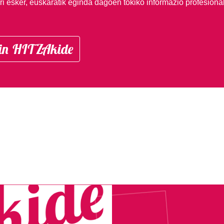
i esker, euskaratik eginda dagoen tokiko informazio profesiona
in HITZAkide