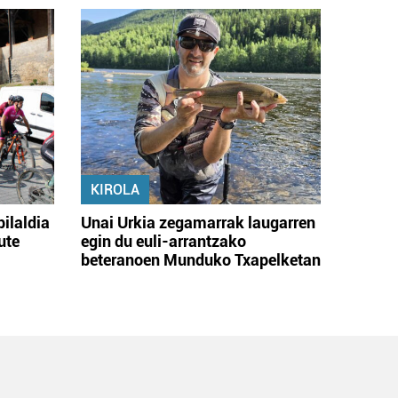
KIROLA
bilaldia
Unai Urkia zegamarrak laugarren
ute
egin du euli-arrantzako
beteranoen Munduko Txapelketan