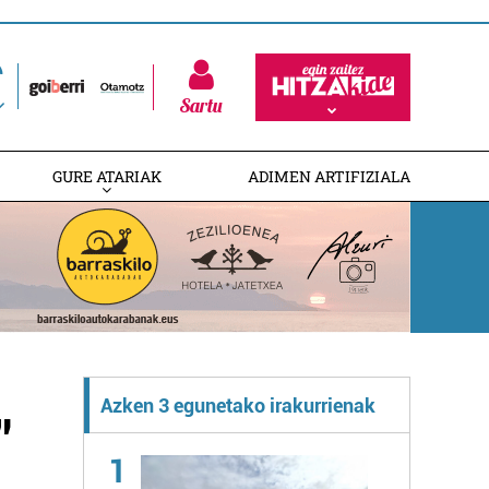
Sartu
GURE ATARIAK
ADIMEN ARTIFIZIALA
Azken 3 egunetako irakurrienak
"
1