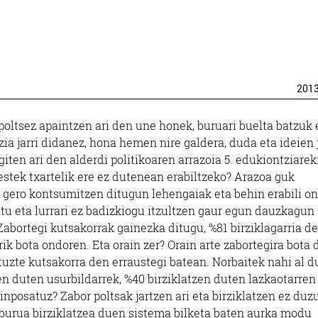
201
poltsez apaintzen ari den une honek, buruari buelta batzu
ia jarri didanez, hona hemen nire galdera, duda eta ideien j
giten ari den alderdi politikoaren arrazoia 5. edukiontziarek
bestek txartelik ere ez dutenean erabiltzeko? Arazoa guk
gu gero kontsumitzen ditugun lehengaiak eta behin erabili o
atu eta lurrari ez badizkiogu itzultzen gaur egun dauzkagun
Zabortegi kutsakorrak gainezka ditugu, %81 birziklagarria d
ik bota ondoren. Eta orain zer? Orain arte zabortegira bota 
ituzte kutsakorra den erraustegi batean. Norbaitek nahi al d
en duten usurbildarrek, %40 birziklatzen duten lazkaotarren
inposatuz? Zabor poltsak jartzen ari eta birziklatzen ez duz
elburua birziklatzea duen sistema bilketa baten aurka modu