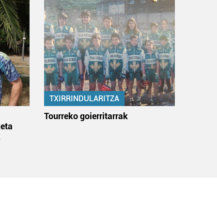
TXIRRINDULARITZA
:
Tourreko goierritarrak
eta
k