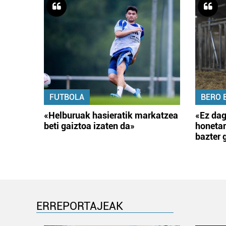
FUTBOLA
BERO 
«Helburuak hasieratik markatzea
«Ez dag
beti gaiztoa izaten da»
honetar
bazter 
ERREPORTAJEAK