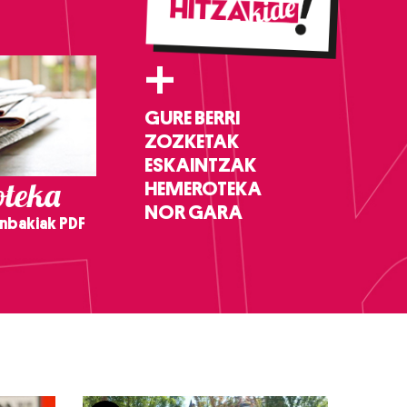
+
GURE BERRI
ZOZKETAK
ESKAINTZAK
teka
HEMEROTEKA
NOR GARA
nbakiak PDF