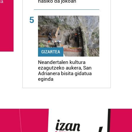
hasiko da jokoan
la
5
GIZARTEA
Neandertalen kultura
ezagutzeko aukera, San
Adrianera bisita gidatua
eginda