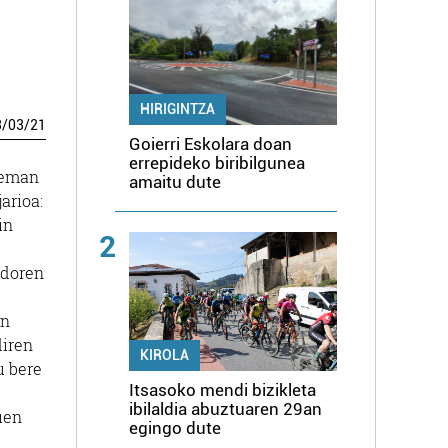
HIRIGINTZA
3
/
03
/
21
Goierri Eskolara doan
errepideko biribilgunea
k eman
amaitu dute
arioa:
in
2
ndoren
en
diren
KIROLA
u bere
Itsasoko mendi bizikleta
ibilaldia abuztuaren 29an
uen
egingo dute