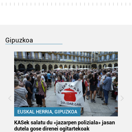
Gipuzkoa
EUSKAL HERRIA, GIPUZKOA
KASek salatu du «jazarpen poliziala» jasan
Pa
dutela gose direnei ogitartekoak
da