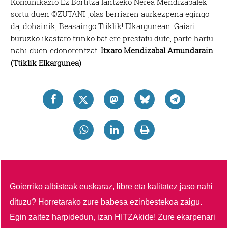
Komunikazio Ez Bortitza lantzeko Nerea Mendizabalek
sortu duen ©ZUTANI jolas berriaren aurkezpena egingo
da, dohainik, Beasaingo Ttiklik! Elkargunean. Gaiari
buruzko ikastaro trinko bat ere prestatu dute, parte hartu
nahi duen edonorentzat.
Itxaro Mendizabal Amundarain
(Ttiklik Elkargunea)
Goierriko albisteak euskaraz, libre eta kalitatez jaso nahi
dituzu?
Horretarako zure babesa ezinbestekoa zaigu.
Egin zaitez harpidedun, izan HITZAkide!
Zure ekarpenari