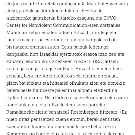
dugun pasarte honetako protagonista Marshal Rosenberg
dugu, psikologia klinikoan doktore, hezitzaile,
nazioarteko gatazketan bitarteko ezaguna eta CNVC
Center for Nonviolent Communication-aren sortzailea.
Munduan zehar ematen zituen hitzaldi, mintegi eta
lanetako batek palestinar errefuxiatu kanpaleku bat
bisitatzera eraman zuten. Egun batzuk lehenago
kanpaleku hori Israeldar ejertzitoak erasoa izan zen eta
edozein lekutan ikus zitezkeen made in USA jartzen
zuten gas negar-eragile ontziak. Hitzaldia ematen hasi
zenean, bera ere Ameriketakoa zela ohartu zirenean,
gizon bat altxatu eta hiltzaile! oihukatu zion eta honekin
batera beste hainbeste palestinar altxatu eta berdina
egiten hasi ziren. Nola lortu ote zuen Rosenbergek egoera
honetatik atera eta hiltzaile deitu zion horrekin
Ramadaneko afaria banatzea? Rosenbergen hitzetan: «Ez
nuen nitaz pentsatzen zuena entzun, berak sentitzen
zuenarekin konektatu nuen soilik, bere beharrekin».
Komunikazio bortitz eta autoritario batek min asko egin