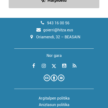
Harpidetu
943 16 00 56
goierri@hitza.eus
Oriamendi, 32 – BEASAIN
Nor gara
Argitalpen politika
Aniztasun politika