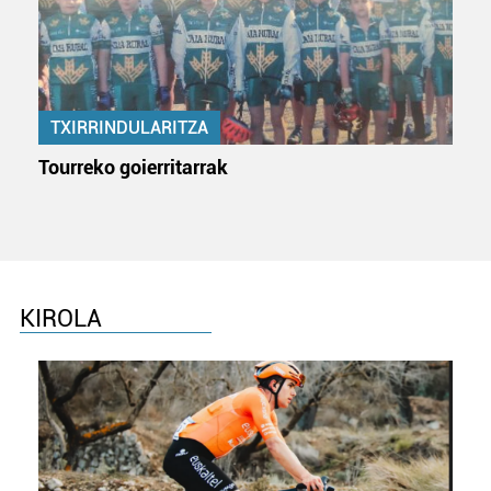
TXIRRINDULARITZA
Tourreko goierritarrak
KIROLA