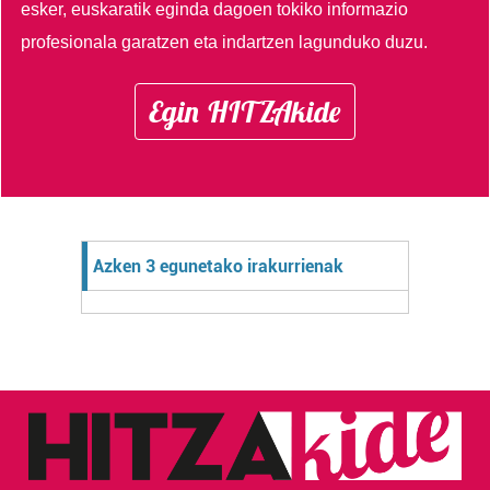
esker, euskaratik eginda dagoen tokiko informazio
profesionala garatzen eta indartzen lagunduko duzu.
Egin HITZAkide
Azken 3 egunetako irakurrienak