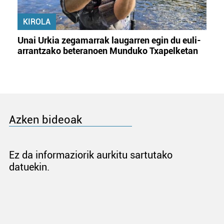
KIROLA
Unai Urkia zegamarrak laugarren egin du euli-
arrantzako beteranoen Munduko Txapelketan
Azken bideoak
Ez da informaziorik aurkitu sartutako
datuekin.