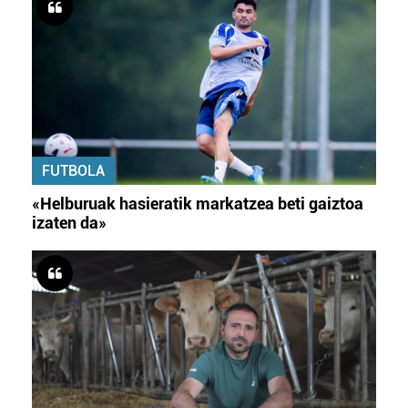
FUTBOLA
«Helburuak hasieratik markatzea beti gaiztoa
izaten da»