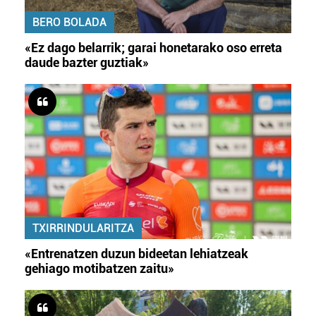
BERO BOLADA
«Ez dago belarrik; garai honetarako oso erreta
daude bazter guztiak»
TXIRRINDULARITZA
«Entrenatzen duzun bideetan lehiatzeak
gehiago motibatzen zaitu»