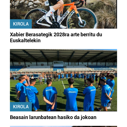
KIROLA
Xabier Berasategik 2028ra arte berritu du
Euskaltelekin
KIROLA
Beasain larunbatean hasiko da jokoan