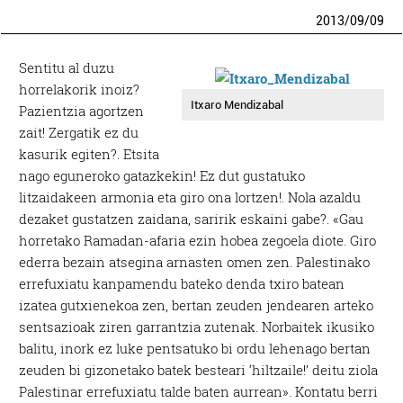
2013
/
09
/
09
Sentitu al duzu
horrelakorik inoiz?
Itxaro Mendizabal
Pazientzia agortzen
zait! Zergatik ez du
kasurik egiten?. Etsita
nago eguneroko gatazkekin! Ez dut gustatuko
litzaidakeen armonia eta giro ona lortzen!. Nola azaldu
dezaket gustatzen zaidana, saririk eskaini gabe?. «Gau
horretako Ramadan-afaria ezin hobea zegoela diote. Giro
ederra bezain atsegina arnasten omen zen. Palestinako
errefuxiatu kanpamendu bateko denda txiro batean
izatea gutxienekoa zen, bertan zeuden jendearen arteko
sentsazioak ziren garrantzia zutenak. Norbaitek ikusiko
balitu, inork ez luke pentsatuko bi ordu lehenago bertan
zeuden bi gizonetako batek besteari ‘hiltzaile!’ deitu ziola
Palestinar errefuxiatu talde baten aurrean». Kontatu berri