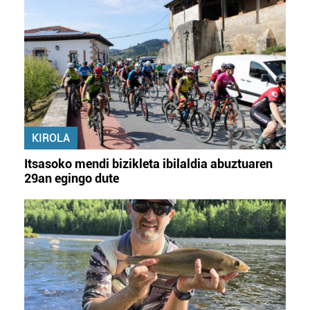
KIROLA
Itsasoko mendi bizikleta ibilaldia abuztuaren
29an egingo dute