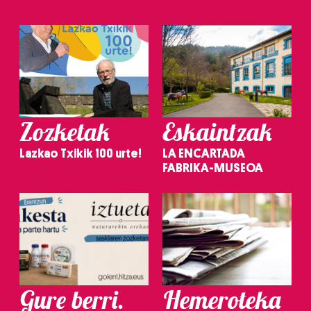
Zozketak
Eskaintzak
Lazkao Txikik 100 urte!
LA ENCARTADA
FABRIKA-MUSEOA
Gure berri.
Hemeroteka