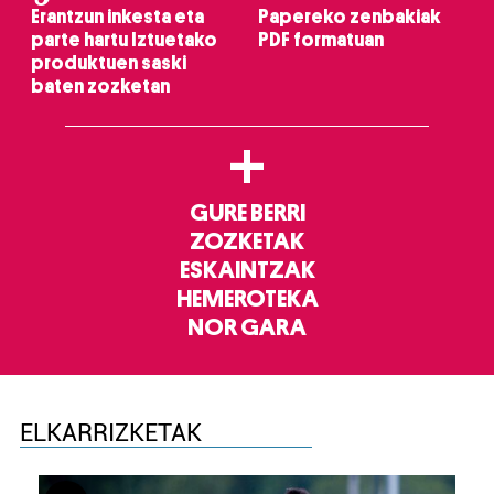
Erantzun inkesta eta
Papereko zenbakiak
parte hartu Iztuetako
PDF formatuan
produktuen saski
baten zozketan
+
GURE BERRI
ZOZKETAK
ESKAINTZAK
HEMEROTEKA
NOR GARA
ELKARRIZKETAK