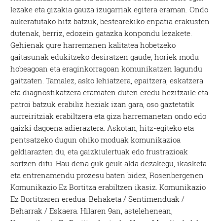
lezake eta gizakia gauza izugarriak egitera eraman. Ondo
aukeratutako hitz batzuk, bestearekiko enpatia erakusten
dutenak, berriz, edozein gatazka konpondu lezakete.
Gehienak gure harremanen kalitatea hobetzeko
gaitasunak edukitzeko desiratzen gaude, horiek modu
hobeagoan eta eraginkorragoan komunikatzen lagundu
gaitzaten. Tamalez, asko lehiatzera, epaitzera, eskatzera
eta diagnostikatzera eramaten duten eredu hezitzaile eta
patroi batzuk erabiliz heziak izan gara, oso gaztetatik
aurreiritziak erabiltzera eta giza harremanetan ondo edo
gaizki dagoena adieraztera. Askotan, hitz-egiteko eta
pentsatzeko dugun ohiko moduak komunikazioa
geldiarazten du, eta gaizkiulertuak edo frustrazioak
sortzen ditu. Hau dena guk geuk alda dezakegu, ikasketa
eta entrenamendu prozesu baten bidez, Rosenbergenen
Komunikazio Ez Bortitza erabiltzen ikasiz. Komunikazio
Ez Bortitzaren eredua: Behaketa / Sentimenduak /
Beharrak / Eskaera. Hilaren 9an, astelehenean,