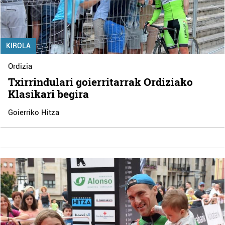
KIROLA
Ordizia
Txirrindulari goierritarrak Ordiziako
Klasikari begira
Goierriko Hitza