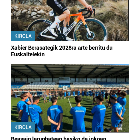
KIROLA
Xabier Berasategik 2028ra arte berritu du
Euskaltelekin
KIROLA
Beasain larunbatean hasiko da jokoan