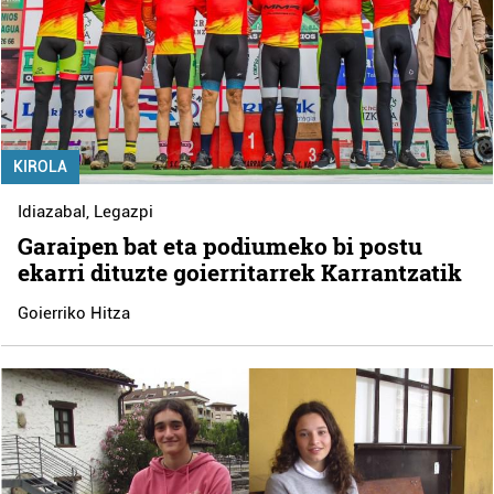
KIROLA
Idiazabal
,
Legazpi
Garaipen bat eta podiumeko bi postu
ekarri dituzte goierritarrek Karrantzatik
Goierriko Hitza