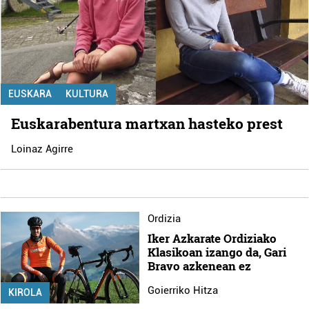
EUSKARA
KULTURA
Euskarabentura martxan hasteko prest
Loinaz Agirre
Ordizia
Iker Azkarate Ordiziako
Klasikoan izango da, Gari
Bravo azkenean ez
Goierriko Hitza
KIROLA