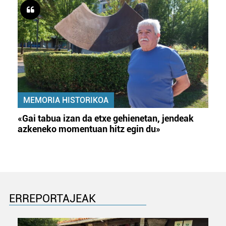
irakurri
MEMORIA HISTORIKOA
«Gai tabua izan da etxe gehienetan, jendeak
azkeneko momentuan hitz egin du»
ERREPORTAJEAK