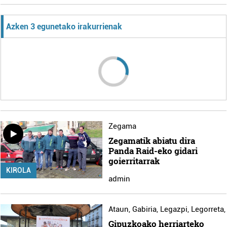
Azken 3 egunetako irakurrienak
Zegama
Zegamatik abiatu dira
Panda Raid-eko gidari
goierritarrak
KIROLA
admin
Ataun
,
Gabiria
,
Legazpi
,
Legorreta
Gipuzkoako herriarteko