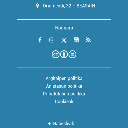
Oriamendi, 32 – BEASAIN
Nor gara
Argitalpen politika
Aniztasun politika
Pribatutasun politika
Cookieak
Babesleak: