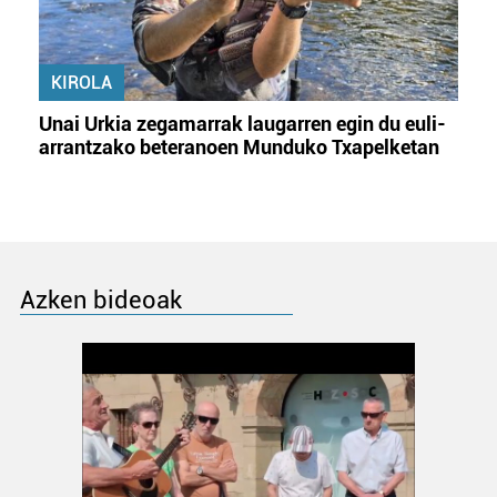
KIROLA
Unai Urkia zegamarrak laugarren egin du euli-
arrantzako beteranoen Munduko Txapelketan
Azken bideoak