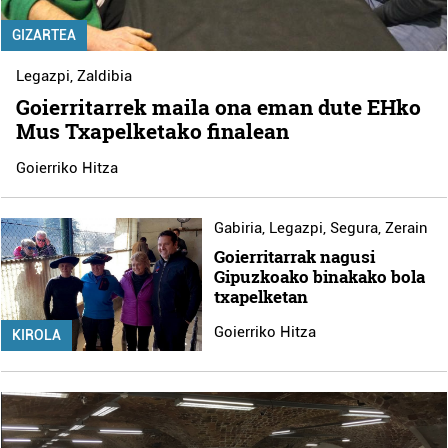
GIZARTEA
Legazpi
,
Zaldibia
Goierritarrek maila ona eman dute EHko
Mus Txapelketako finalean
Goierriko Hitza
Gabiria
,
Legazpi
,
Segura
,
Zerain
Goierritarrak nagusi
Gipuzkoako binakako bola
txapelketan
Goierriko Hitza
KIROLA