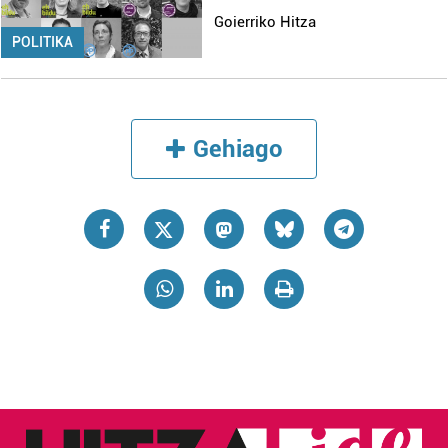
Goierriko Hitza
POLITIKA
Gehiago