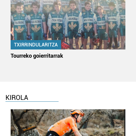
TXIRRINDULARITZA
Tourreko goierritarrak
KIROLA