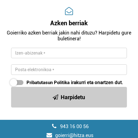
Azken berriak
Goierriko azken berriak jakin nahi dituzu? Harpidetu gure
buletinera!
Pribatutasun Politika
irakurri eta onartzen dut.
Harpidetu
943 16 00 56
goierri@hitza.eus