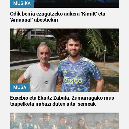
MUSIKA
Odik berria ezagutzeko aukera 'KimiK' eta
'Amaaaa!' abestiekin
MUSA
Euxebio eta Ekaitz Zabala: Zumarragako mus
txapelketa irabazi duten aita-semeak