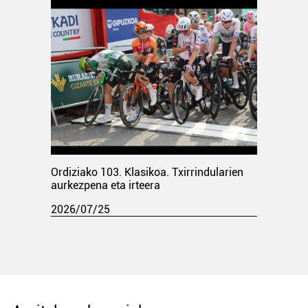
Ordiziako 103. Klasikoa. Txirrindularien
aurkezpena eta irteera
2026/07/25