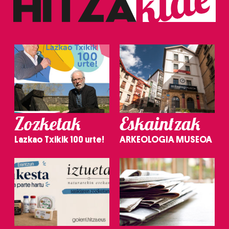
Zozketak
Eskaintzak
Lazkao Txikik 100 urte!
ARKEOLOGIA MUSEOA