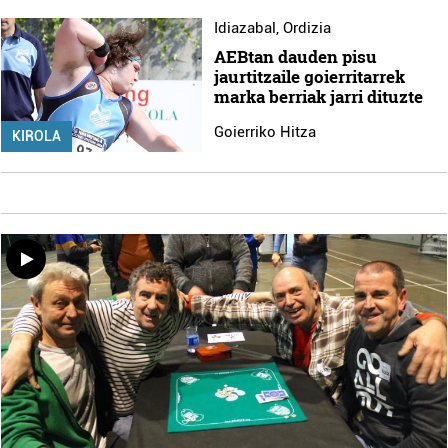
Idiazabal
,
Ordizia
AEBtan dauden pisu
jaurtitzaile goierritarrek
marka berriak jarri dituzte
Goierriko Hitza
KIROLA