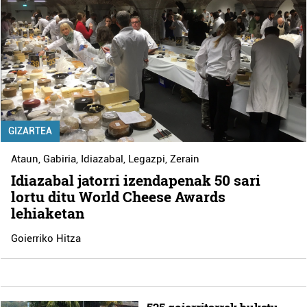
GIZARTEA
Ataun
,
Gabiria
,
Idiazabal
,
Legazpi
,
Zerain
Idiazabal jatorri izendapenak 50 sari
lortu ditu World Cheese Awards
lehiaketan
Goierriko Hitza