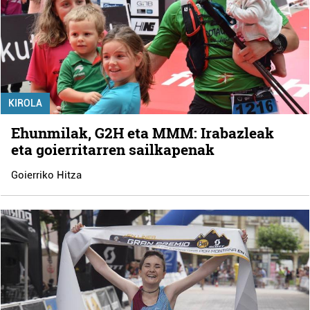
KIROLA
Ehunmilak, G2H eta MMM: Irabazleak
eta goierritarren sailkapenak
Goierriko Hitza