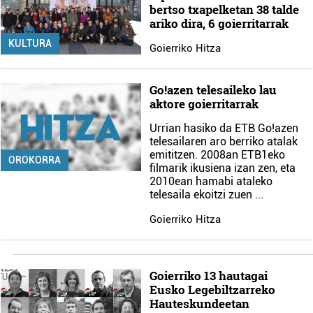
bertso txapelketan 38 talde
ariko dira, 6 goierritarrak
KULTURA
Goierriko Hitza
Go!azen telesaileko lau
aktore goierritarrak
Urrian hasiko da ETB Go!azen
telesailaren aro berriko atalak
emititzen. 2008an ETB1eko
OROKORRA
filmarik ikusiena izan zen, eta
2010ean hamabi ataleko
telesaila ekoitzi zuen
...
Goierriko Hitza
Goierriko 13 hautagai
Eusko Legebiltzarreko
Hauteskundeetan