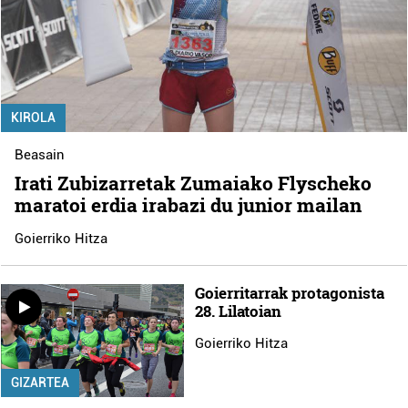
KIROLA
Beasain
Irati Zubizarretak Zumaiako Flyscheko
maratoi erdia irabazi du junior mailan
Goierriko Hitza
Goierritarrak protagonista
28. Lilatoian
Goierriko Hitza
GIZARTEA