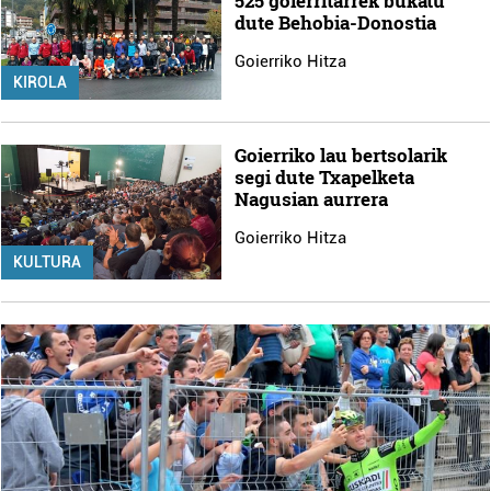
525 goierritarrek bukatu
dute Behobia-Donostia
Goierriko Hitza
KIROLA
Goierriko lau bertsolarik
segi dute Txapelketa
Nagusian aurrera
Goierriko Hitza
KULTURA