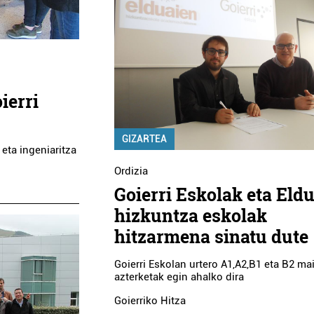
ierri
GIZARTEA
 eta ingeniaritza
Ordizia
Goierri Eskolak eta Eld
hizkuntza eskolak
hitzarmena sinatu dute
Goierri Eskolan urtero A1,A2,B1 eta B2 ma
azterketak egin ahalko dira
Goierriko Hitza