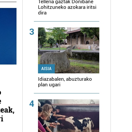
Telleria gaztak Donibane
Lohitzuneko azokara iritsi
dira
3
AISIA
Idiazabalen, abuzturako
plan ugari
o
e
4
eak,
i