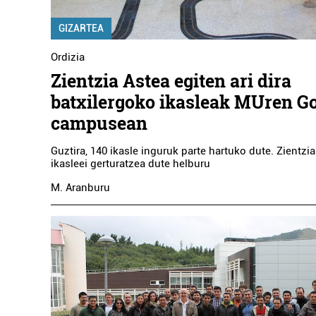
GIZARTEA
Ordizia
Zientzia Astea egiten ari dira
batxilergoko ikasleak MUren Go
campusean
Guztira, 140 ikasle inguruk parte hartuko dute. Zientzia
ikasleei gerturatzea dute helburu
M. Aranburu