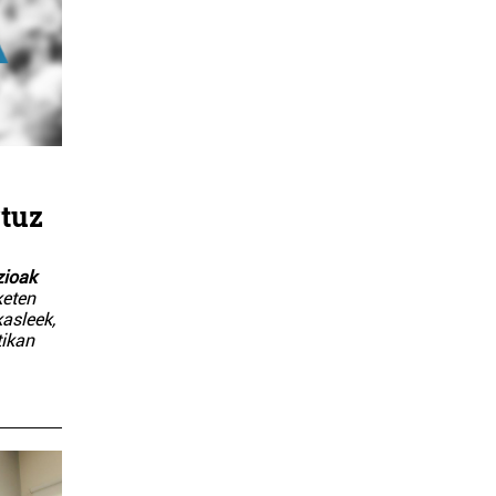
rtuz
zioak
keten
kasleek,
tikan