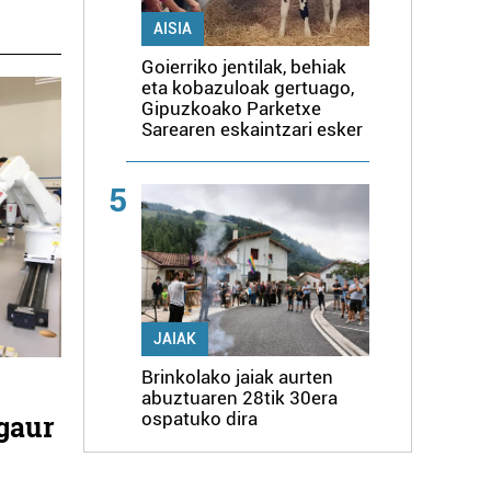
AISIA
Goierriko jentilak, behiak
eta kobazuloak gertuago,
Gipuzkoako Parketxe
Sarearen eskaintzari esker
5
JAIAK
Brinkolako jaiak aurten
abuztuaren 28tik 30era
ospatuko dira
 gaur