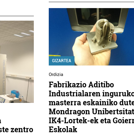
GIZARTEA
Ordizia
Fabrikazio Aditibo
Industrialaren inguruk
masterra eskainiko dut
Mondragon Unibertsitat
IK4-Lortek-ek eta Goierr
a
Eskolak
ste zentro