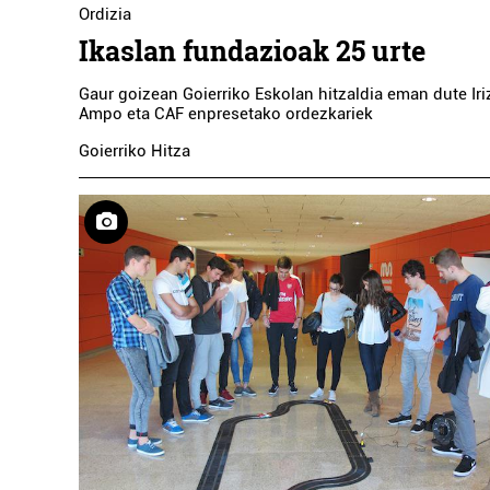
Ordizia
Ikaslan fundazioak 25 urte
Gaur goizean Goierriko Eskolan hitzaldia eman dute Irizar
Ampo eta CAF enpresetako ordezkariek
Goierriko Hitza