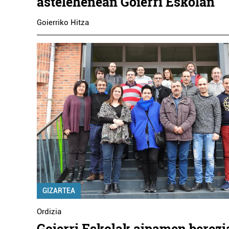
astelehenean Goierri Eskolan
Goierriko Hitza
GIZARTEA
Ordizia
Goierri Eskolak aipamen berezi