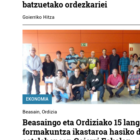
batzuetako ordezkariei
Goierriko Hitza
EKONOMIA
Beasain
,
Ordizia
Beasaingo eta Ordiziako 15 lan
formakuntza ikastaroa hasiko 