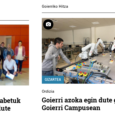
Goierriko Hitza
GIZARTEA
Ordizia
Goierri azoka egin dute
gabetuk
Goierri Campusean
dute