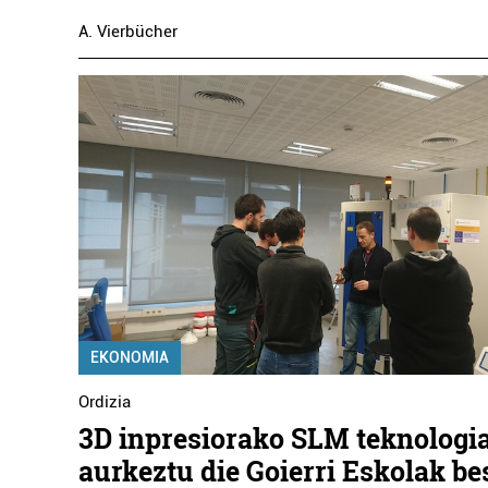
A. Vierbücher
EKONOMIA
Ordizia
3D inpresiorako SLM teknologi
aurkeztu die Goierri Eskolak be