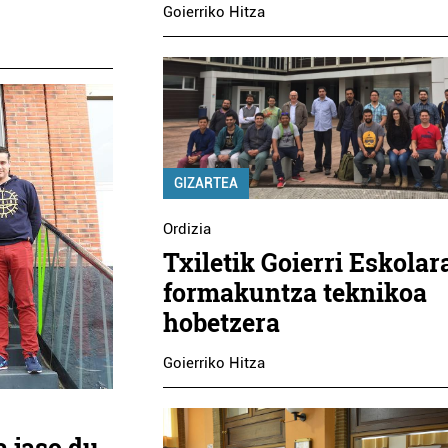
Goierriko Hitza
GIZARTEA
Ordizia
Txiletik Goierri Eskolar
formakuntza teknikoa
hobetzera
Goierriko Hitza
a jaso du