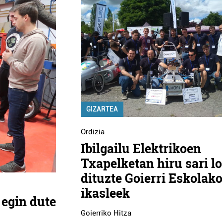
GIZARTEA
Ordizia
Ibilgailu Elektrikoen
Txapelketan hiru sari l
dituzte Goierri Eskolak
ikasleek
 egin dute
Goierriko Hitza