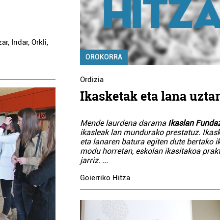
, Indar, Orkli,
OROKORRA
Ordizia
Ikasketak eta lana uzta
Mende laurdena darama
Ikaslan Funda
ikasleak lan mundurako prestatuz. Ikas
eta lanaren batura egiten dute bertako i
modu horretan, eskolan ikasitakoa prak
jarriz.
...
Goierriko Hitza