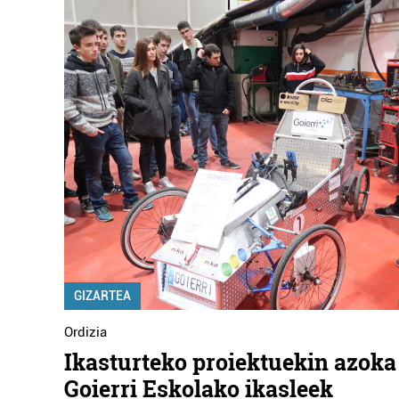
GIZARTEA
Ordizia
Ikasturteko proiektuekin azoka
Goierri Eskolako ikasleek