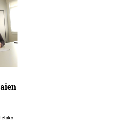
uaien
iletako