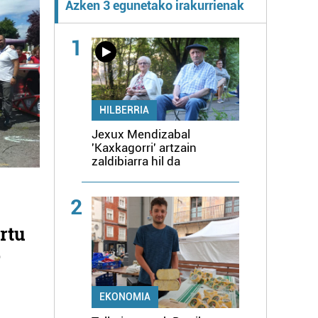
Azken 3 egunetako irakurrienak
1
HILBERRIA
Jexux Mendizabal
'Kaxkagorri' artzain
zaldibiarra hil da
2
ortu
o
EKONOMIA