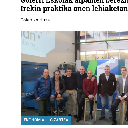
Irekin praktika onen lehiaketan
Goierriko Hitza
EKONOMIA
GIZARTEA