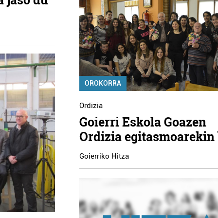
OROKORRA
Ordizia
Goierri Eskola Goazen
Ordizia egitasmoarekin 
Goierriko Hitza