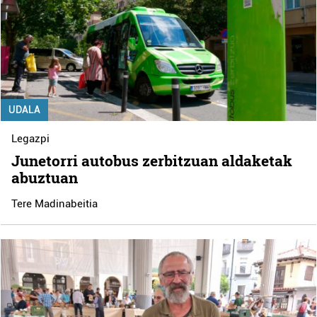
UDALA
Legazpi
Junetorri autobus zerbitzuan aldaketak
abuztuan
Tere Madinabeitia