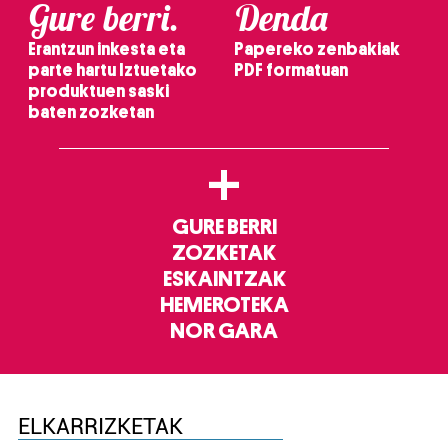
Gure berri.
Denda
Erantzun inkesta eta
Papereko zenbakiak
parte hartu Iztuetako
PDF formatuan
produktuen saski
baten zozketan
+
GURE BERRI
ZOZKETAK
ESKAINTZAK
HEMEROTEKA
NOR GARA
ELKARRIZKETAK