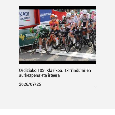
Ordiziako 103. Klasikoa. Txirrindularien
aurkezpena eta irteera
2026/07/25