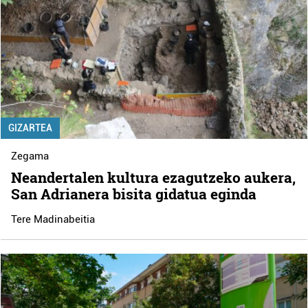
GIZARTEA
Zegama
Neandertalen kultura ezagutzeko aukera,
San Adrianera bisita gidatua eginda
Tere Madinabeitia