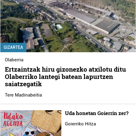
GIZARTEA
Olaberria
Ertzaintzak hiru gizonezko atxilotu ditu
Olaberriko lantegi batean lapurtzen
saiatzegatik
Tere Madinabeitia
Uda honetan Goierrin zer?
Goierriko Hitza