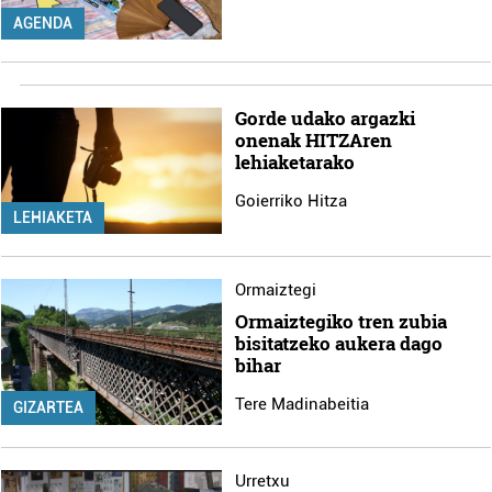
AGENDA
Gorde udako argazki
onenak HITZAren
lehiaketarako
Goierriko Hitza
LEHIAKETA
Ormaiztegi
Ormaiztegiko tren zubia
bisitatzeko aukera dago
bihar
Tere Madinabeitia
GIZARTEA
Urretxu