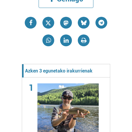
Azken 3 egunetako irakurrienak
1