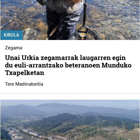
KIROLA
Zegama
Unai Urkia zegamarrak laugarren egin
du euli-arrantzako beteranoen Munduko
Txapelketan
Tere Madinabeitia