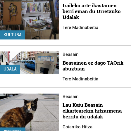
Iraileko arte ikastaroen
berri eman du Urretxuko
Udalak
Tere Madinabeitia
KULTURA
Beasain
Beasainen ez dago TAOrik
abuztuan
UDALA
Tere Madinabeitia
Beasain
Lau Katu Beasain
elkartearekin hitzarmena
berritu du udalak
Goierriko Hitza