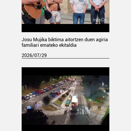
Josu Mujika biktima aitortzen duen agiria
familiari emateko ekitaldia
2026/07/29