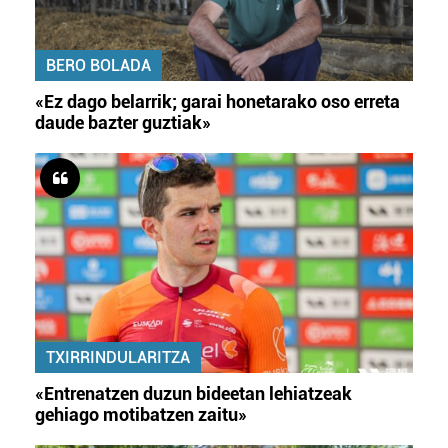
BERO BOLADA
«Ez dago belarrik; garai honetarako oso erreta
daude bazter guztiak»
TXIRRINDULARITZA
«Entrenatzen duzun bideetan lehiatzeak
gehiago motibatzen zaitu»