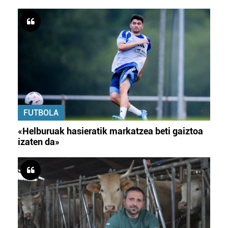
FUTBOLA
«Helburuak hasieratik markatzea beti gaiztoa
izaten da»