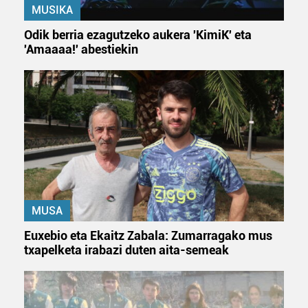
MUSIKA
Odik berria ezagutzeko aukera 'KimiK' eta
'Amaaaa!' abestiekin
MUSA
Euxebio eta Ekaitz Zabala: Zumarragako mus
txapelketa irabazi duten aita-semeak