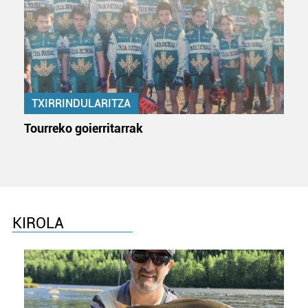
TXIRRINDULARITZA
Tourreko goierritarrak
KIROLA