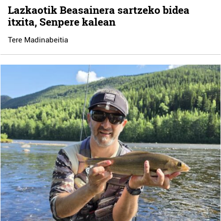
Lazkaotik Beasainera sartzeko bidea
itxita, Senpere kalean
Tere Madinabeitia