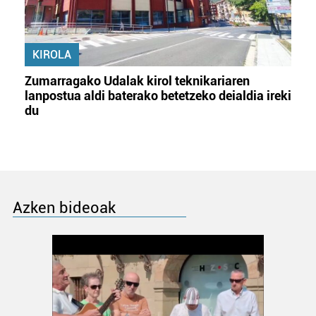
KIROLA
Zumarragako Udalak kirol teknikariaren
lanpostua aldi baterako betetzeko deialdia ireki
du
Azken bideoak