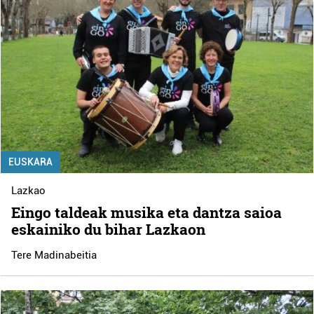
EUSKARA
Lazkao
Eingo taldeak musika eta dantza saioa
eskainiko du bihar Lazkaon
Tere Madinabeitia