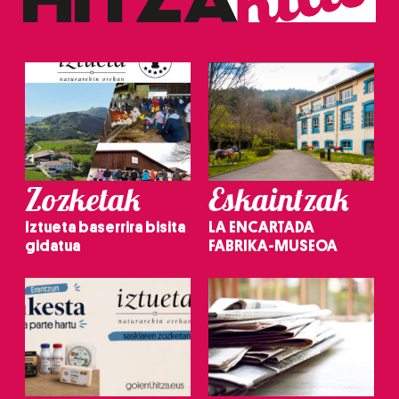
irakurri
Zozketak
Eskaintzak
Iztueta baserrira bisita
LA ENCARTADA
gidatua
FABRIKA-MUSEOA