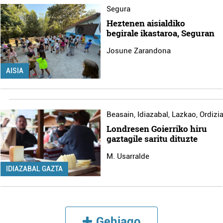
Segura
Heztenen aisialdiko
begirale ikastaroa, Seguran
Josune Zarandona
AISIA
Beasain
,
Idiazabal
,
Lazkao
,
Ordizi
Londresen Goierriko hiru
gaztagile saritu dituzte
M. Usarralde
IDIAZABAL GAZTA
Gehiago