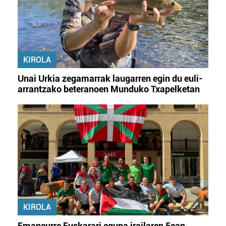
KIROLA
Unai Urkia zegamarrak laugarren egin du euli-
arrantzako beteranoen Munduko Txapelketan
KIROLA
Emaneurre Euskarari eguna irailaren 5ean