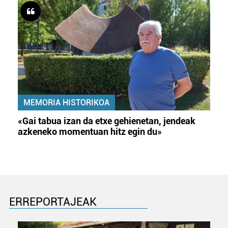
MEMORIA HISTORIKOA
«Gai tabua izan da etxe gehienetan, jendeak
azkeneko momentuan hitz egin du»
ERREPORTAJEAK