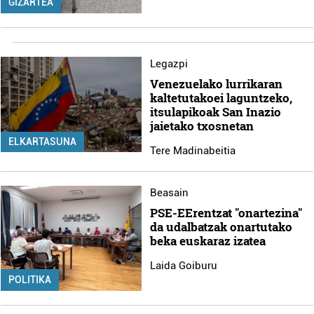
GIZARTEA
Legazpi
Venezuelako lurrikaran
kaltetutakoei laguntzeko,
itsulapikoak San Inazio
jaietako txosnetan
ELKARTASUNA
Tere Madinabeitia
Beasain
PSE-EErentzat "onartezina"
da udalbatzak onartutako
beka euskaraz izatea
Laida Goiburu
POLITIKA